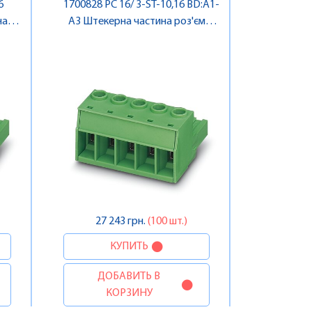
6
1700828 PC 16/ 3-ST-10,16 BD:A1-
на
A3 Штекерна частина роз'єму ,
t
Pheonix Contact
27 243 грн.
(100 шт.)
КУПИТЬ
ДОБАВИТЬ В
КОРЗИНУ