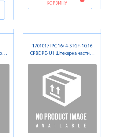
КОРЗИНУ
1701017 IPC 16/ 4-STGF-10,16
ерна
CPBDPE-U1 Штекерна частина
роз'єму , Pheonix Contact