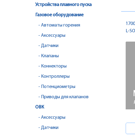
Устройства плавного пуска
Газовое оборудование
1700
- Автоматы горения
L-SO
- Аксессуары
- Датчики
- Клапаны
- Коннекторы
- Контроллеры
- Потенциометры
- Приводы для клапанов
ОВК
- Аксессуары
- Датчики