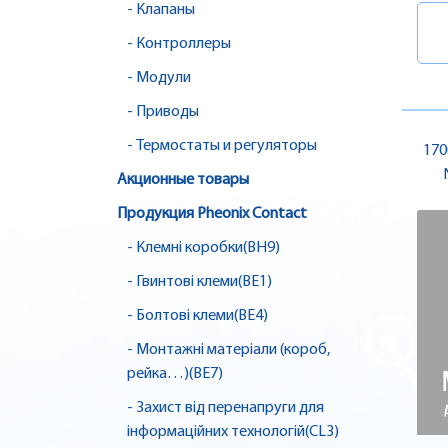
- Клапаны
- Контроллеры
- Модули
- Приводы
- Термостаты и регуляторы
170
Акционные товары
Продукция Pheonix Contact
- Клемні коробки(BH9)
- Гвинтові клеми(BE1)
- Болтові клеми(BE4)
- Монтажні матеріали (короб,
рейка…)(BE7)
- Захист від перенапруги для
інформаційних технологій(CL3)