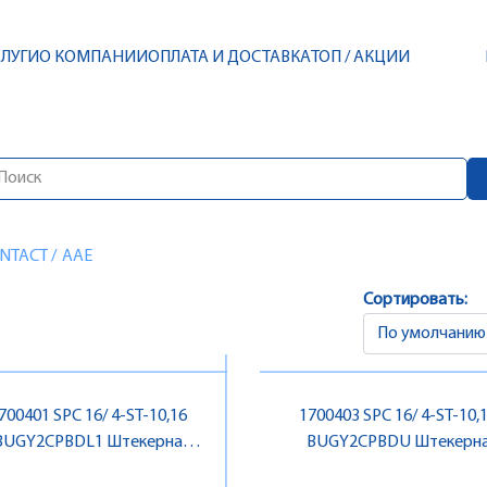
СЛУГИ
О КОМПАНИИ
ОПЛАТА И ДОСТАВКА
ТОП / АКЦИИ
NTACT
/
AAE
Сортировать:
700401 SPC 16/ 4-ST-10,16
1700403 SPC 16/ 4-ST-10,
BUGY2CPBDL1 Штекерна
BUGY2CPBDU Штекерн
частина роз'єму , Pheonix
частина роз'єму , Pheonix