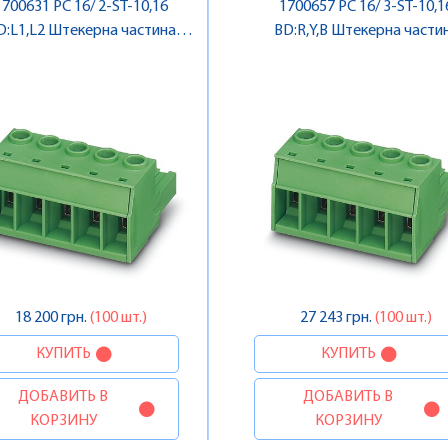
1700631 PC 16/ 2-ST-10,16
1700657 PC 16/ 3-ST-10,1
D:L1,L2 Штекерна частина
BD:R,Y,B Штекерна части
роз'єму , Pheonix Contact
роз'єму , Pheonix Contac
18 200 грн.
(100 шт.)
27 243 грн.
(100 шт.)
КУПИТЬ
КУПИТЬ
ДОБАВИТЬ В
ДОБАВИТЬ В
КОРЗИНУ
КОРЗИНУ