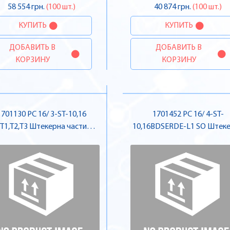
58 554 грн.
(100 шт.)
40 874 грн.
(100 шт.)
КУПИТЬ
КУПИТЬ
ДОБАВИТЬ В
ДОБАВИТЬ В
КОРЗИНУ
КОРЗИНУ
1701130 PC 16/ 3-ST-10,16
1701452 PC 16/ 4-ST-
T1,T2,T3 Штекерна частина
10,16BDSERDE-L1 SO Штек
роз'єму , Pheonix Contact
частина роз'єму , Pheonix
Contact