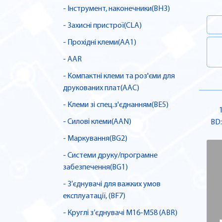
- Інструмент, наконечники(BH3)
- Захисні пристрої(CLA)
- Прохідні клеми(AA1)
- AAR
- Компактні клеми та роз'єми для
друкованих плат(AAC)
- Клеми зі спец.з'єднанням(BE5)
- Силові клеми(AAN)
BD:
- Маркування(BG2)
- Системи друку/програмне
забезпечення(BG1)
- З’єднувачі для важких умов
експлуатації, (BF7)
- Круглі з’єднувачі M16-M58 (ABR)