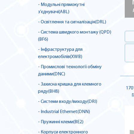
- Модульні прямокутні
з’єднувачі(ABL)
- Освітлення та сигналізація(DRL)
- Система швидкого монтажу (QPD)
(BF6)
- Інфраструктура для
електромобілів(XWB)
- Промислові технології обміну
даними(DNC)
- Захисна кришка для клемного
170
ряду(BH8)
Г
- Системи входу/виходу(DRI)
- Industrial Ethernet(DNN)
- Пружинні клеми(BE2)
- Корпуси електронного