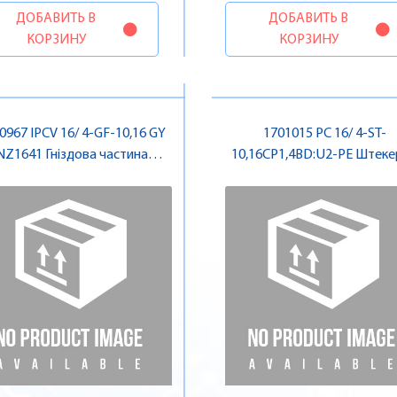
ДОБАВИТЬ В
ДОБАВИТЬ В
КОРЗИНУ
КОРЗИНУ
0967 IPCV 16/ 4-GF-10,16 GY
1701015 PC 16/ 4-ST-
NZ1641 Гніздова частина
10,16CP1,4BD:U2-PE Штек
роз'єму , Pheonix Contact
частина роз'єму , Pheonix
Contact