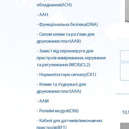
обладнання(ACH)
- AAH
- Функціональна безпека(DNA)
- Силові клеми та роз'єми для
друкованих плат(AAB)
- Захист від перенапруги для
пристроїв вимірювання, керування
та регулювання (MCR)(CL2)
- Нормалізатори сигналу(CK1)
- Клеми та з'єднувачі для
друкованих плат(AAA)
- AAM
- Релейні модулі(CK6)
10,
- Кабелі для датчиків/виконавчих
пристроїв(BF1)