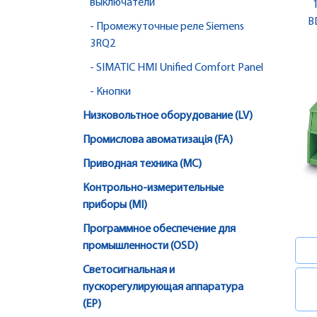
выключатели
B
- Промежуточные реле Siemens
3RQ2
- SIMATIC HMI Unified Comfort Panel
- Кнопки
Низковольтное оборудование (LV)
Промислова авоматизація (FA)
Приводная техника (MC)
Контрольно-измерительные
приборы (MI)
Программное обеспечение для
промышленности (OSD)
Светосигнальная и
пускорегулирующая аппаратура
(EP)