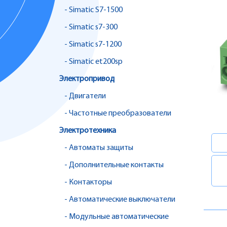
- Simatic S7-1500
- Simatic s7-300
- Simatic s7-1200
- Simatic et200sp
Электропривод
- Двигатели
- Частотные преобразователи
Электротехника
- Автоматы защиты
- Дополнительные контакты
- Контакторы
- Автоматические выключатели
- Модульные автоматические