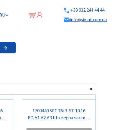
+38 032 241 44 44
RU
info@simat.com.ua
16
1700440 SPC 16/ 3-ST-10,16
а
BD:A1,A2,A3 Штекерна частина
роз'єму , Pheonix Contact