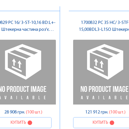
829 PC 16/ 3-ST-10,16 BD:L+-
1700832 PC 35 HC/ 3-STF
 Штекерна частина роз'єму ,
15,00BDL3-L1SO Штекер
Pheonix Contact
частина роз'єму , Pheonix
Contact
28 908 грн.
(100 шт.)
121 912 грн.
(100 шт.)
КУПИТЬ
КУПИТЬ