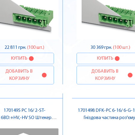
22 811 грн.
(100 шт.)
30 369 грн.
(100 шт.)
КУПИТЬ
КУПИТЬ
ДОБАВИТЬ В
ДОБАВИТЬ В
КОРЗИНУ
КОРЗИНУ
1701495 PC 16/ 2-ST-
1701498 DFK-PC 6-16/ 6-G-1
16BD:+HV,-HV SO Штекерна
Гніздова частина роз'єму 
частина роз'єму , Pheonix
Pheonix Contact
Contact