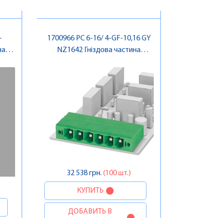
-
1700966 PC 6-16/ 4-GF-10,16 GY
на
NZ1642 Гніздова частина
роз'єму , Pheonix Contact
32 538 грн.
(100 шт.)
КУПИТЬ
ДОБАВИТЬ В