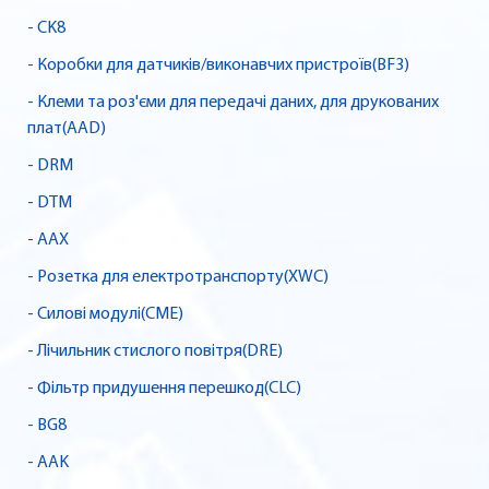
- CK8
- Коробки для датчиків/виконавчих пристроїв(BF3)
- Клеми та роз'єми для передачі даних, для друкованих
плат(AAD)
- DRM
- DTM
- AAX
- Розетка для електротранспорту(XWC)
- Силові модулі(CME)
- Лічильник стислого повітря(DRE)
- Фільтр придушення перешкод(CLC)
- BG8
- AAK