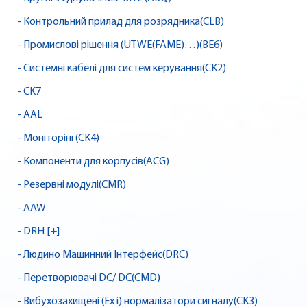
- Контрольний прилад для розрядника(CLB)
- Промислові рішення (UTWE(FAME)…)(BE6)
- Системні кабелі для систем керування(CK2)
- CK7
- AAL
- Моніторінг(CK4)
- Компоненти для корпусів(ACG)
- Резервні модулі(CMR)
- AAW
- DRH [+]
- Людино Машинний Інтерфейс(DRC)
- Перетворювачі DC/ DC(CMD)
- Вибухозахищені (Ex i) нормалізатори сигналу(CK3)