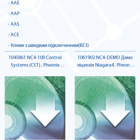
- AAE
- AAP
- AAS
- ACE
- Клеми з швидким підключенням(BE3)
1045861 NC4-100 Control
1061902 NC4-DEMO Демо
Systems (CST) , Pheonix
ліцензія Niagara4 , Pheonix
Contact
Contact