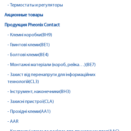
- Термостаты и регуляторы
Акционные товары
Продукция Pheonix Contact
- Клемні коробки(BH9)
- Гвинтові клеми(BE1)
- Болтові клеми(BE4)
- Монтажні матеріали (короб, рейка…)(BE7)
- Захист від перенапруги для інформаційних
технологій(CL3)
- Інструмент, наконечники(BH3)
- Захисні пристрої(CLA)
- Прохідні клеми(AA1)
- AAR