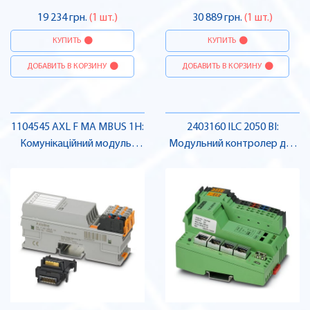
19 234 грн.
(1 шт.)
30 889 грн.
(1 шт.)
КУПИТЬ
КУПИТЬ
ДОБАВИТЬ В КОРЗИНУ
ДОБАВИТЬ В КОРЗИНУ
1104545 AXL F MA MBUS 1H:
2403160 ILC 2050 BI:
Комунікаційний модуль ,
Модульний контролер для
Pheonix Contact
інфраструктури , Pheonix
Contact