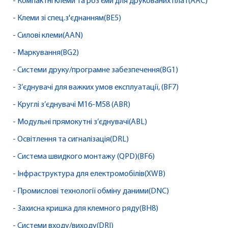
- Компактні клеми та роз'єми для друкованих плат(AAC)
- Клеми зі спец.з'єднанням(BE5)
- Силові клеми(AAN)
- Маркування(BG2)
- Системи друку/програмне забезпечення(BG1)
- З’єднувачі для важких умов експлуатації, (BF7)
- Круглі з’єднувачі M16-M58 (ABR)
- Модульні прямокутні з’єднувачі(ABL)
- Освітлення та сигналізація(DRL)
- Система швидкого монтажу (QPD)(BF6)
- Інфраструктура для електромобілів(XWB)
- Промислові технології обміну даними(DNC)
- Захисна кришка для клемного ряду(BH8)
- Системи входу/виходу(DRI)