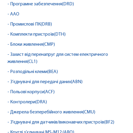
- Програмне забезпечення(DRD)
- AAO
- Промислові ПК(DRB)
- Комплекти пристроїв(DTH)
- Блоки живлення(CMP)
- Захист від перенапруг для систем електричного
живлення(CL1)
- Розподільні клеми(BEA)
- З’єднувачі для передачі даних(ABN)
- Польові корпуси(ACF)
- Контролери(DRA)
- Джерела безперебійного живлення(CMU)
- З'єднувачі для датчиків/виконавчих пристроїв(BF2)
- Круглі з’єднувачі M5-M12 (ABQ)