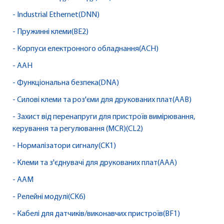
- Industrial Ethernet(DNN)
- Пружинні клеми(BE2)
- Корпуси електронного обладнання(ACH)
- AAH
- Функціональна безпека(DNA)
- Силові клеми та роз'єми для друкованих плат(AAB)
- Захист від перенапруги для пристроїв вимірювання,
керування та регулювання (MCR)(CL2)
- Нормалізатори сигналу(CK1)
- Клеми та з'єднувачі для друкованих плат(AAA)
- AAM
- Релейні модулі(CK6)
- Кабелі для датчиків/виконавчих пристроїв(BF1)