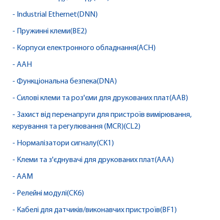
- Industrial Ethernet(DNN)
- Пружинні клеми(BE2)
- Корпуси електронного обладнання(ACH)
- AAH
- Функціональна безпека(DNA)
- Силові клеми та роз'єми для друкованих плат(AAB)
- Захист від перенапруги для пристроїв вимірювання,
керування та регулювання (MCR)(CL2)
- Нормалізатори сигналу(CK1)
- Клеми та з'єднувачі для друкованих плат(AAA)
- AAM
- Релейні модулі(CK6)
- Кабелі для датчиків/виконавчих пристроїв(BF1)