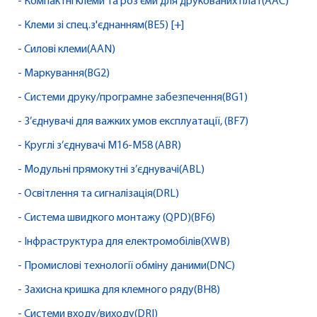
- Компактні клеми та роз'єми для друкованих плат(AAC)
- Клеми зі спец.з'єднанням(BE5) [+]
- Силові клеми(AAN)
- Маркування(BG2)
- Системи друку/програмне забезпечення(BG1)
- З’єднувачі для важких умов експлуатації, (BF7)
- Круглі з’єднувачі M16-M58 (ABR)
- Модульні прямокутні з’єднувачі(ABL)
- Освітлення та сигналізація(DRL)
- Система швидкого монтажу (QPD)(BF6)
- Інфраструктура для електромобілів(XWB)
- Промислові технології обміну даними(DNC)
- Захисна кришка для клемного ряду(BH8)
- Системи входу/виходу(DRI)