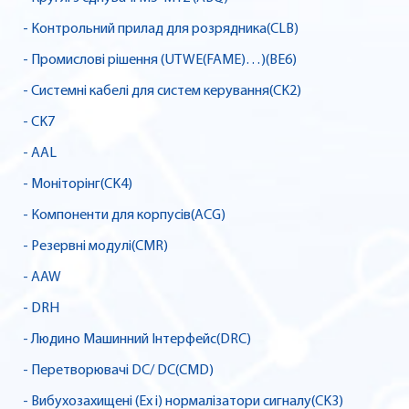
- Контрольний прилад для розрядника(CLB)
- Промислові рішення (UTWE(FAME)…)(BE6)
- Системні кабелі для систем керування(CK2)
- CK7
- AAL
- Моніторінг(CK4)
- Компоненти для корпусів(ACG)
- Резервні модулі(CMR)
- AAW
- DRH
- Людино Машинний Інтерфейс(DRC)
- Перетворювачі DC/ DC(CMD)
- Вибухозахищені (Ex i) нормалізатори сигналу(CK3)