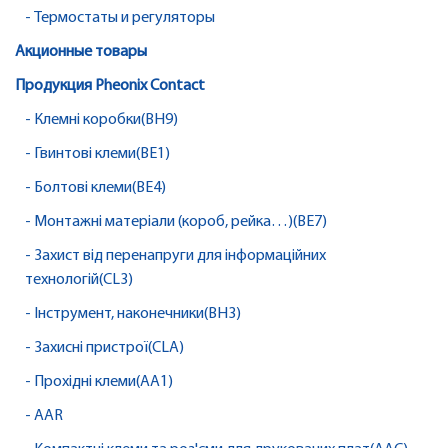
- Термостаты и регуляторы
Акционные товары
Продукция Pheonix Contact
- Клемні коробки(BH9)
- Гвинтові клеми(BE1)
- Болтові клеми(BE4)
- Монтажні матеріали (короб, рейка…)(BE7)
- Захист від перенапруги для інформаційних
технологій(CL3)
- Інструмент, наконечники(BH3)
- Захисні пристрої(CLA)
- Прохідні клеми(AA1)
- AAR