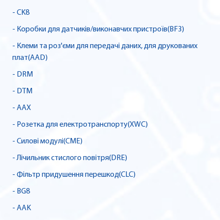
- CK8
- Коробки для датчиків/виконавчих пристроїв(BF3)
- Клеми та роз'єми для передачі даних, для друкованих
плат(AAD)
- DRM
- DTM
- AAX
- Розетка для електротранспорту(XWC)
- Силові модулі(CME)
- Лічильник стислого повітря(DRE)
- Фільтр придушення перешкод(CLC)
- BG8
- AAK