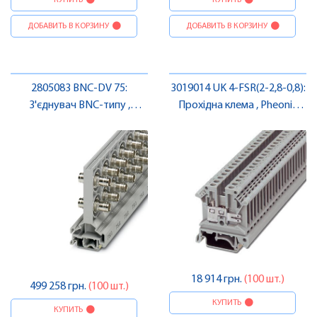
КУПИТЬ
КУПИТЬ
ДОБАВИТЬ В КОРЗИНУ
ДОБАВИТЬ В КОРЗИНУ
2805083 BNC-DV 75:
3019014 UK 4-FSR(2-2,8-0,8):
З'єднувач BNC-типу ,
Прохідна клема , Pheonix
Pheonix Contact
Contact
18 914 грн.
(100 шт.)
499 258 грн.
(100 шт.)
КУПИТЬ
КУПИТЬ