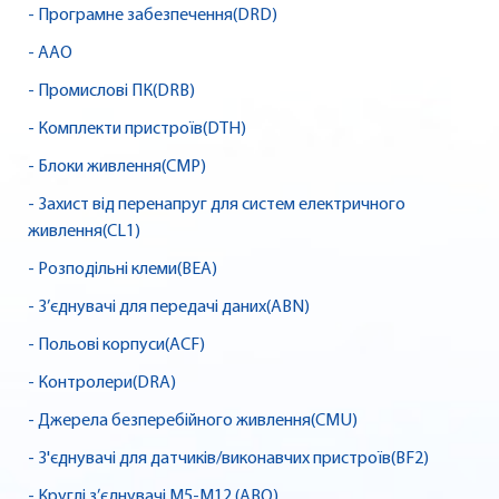
- Програмне забезпечення(DRD)
- AAO
- Промислові ПК(DRB)
- Комплекти пристроїв(DTH)
- Блоки живлення(CMP)
- Захист від перенапруг для систем електричного
живлення(CL1)
- Розподільні клеми(BEA)
- З’єднувачі для передачі даних(ABN)
- Польові корпуси(ACF)
- Контролери(DRA)
- Джерела безперебійного живлення(CMU)
- З'єднувачі для датчиків/виконавчих пристроїв(BF2)
- Круглі з’єднувачі M5-M12 (ABQ)