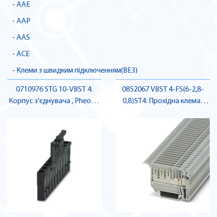
- AAE
- AAP
- AAS
- ACE
- Клеми з швидким підключенням(BE3)
0710976 STG 10-VBST 4:
0852067 VBST 4-FS(6-2,8-
Корпус з'єднувача , Pheonix
0,8)ST4: Прохідна клема ,
Contact
Pheonix Contact