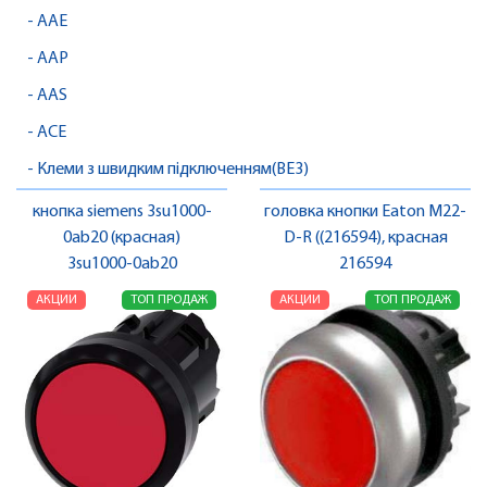
- AAE
- AAP
- AAS
- ACE
- Клеми з швидким підключенням(BE3)
кнопка siemens 3su1000-
головка кнопки Eaton M22-
0ab20 (красная)
D-R ((216594), красная
3su1000-0ab20
216594
АКЦИИ
ТОП ПРОДАЖ
АКЦИИ
ТОП ПРОДАЖ