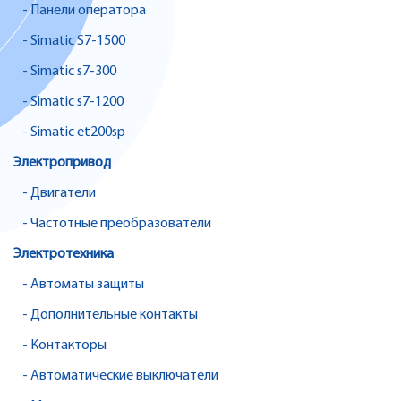
- Панели оператора
- Simatic S7-1500
- Simatic s7-300
- Simatic s7-1200
- Simatic et200sp
Электропривод
- Двигатели
- Частотные преобразователи
Электротехника
- Автоматы защиты
- Дополнительные контакты
- Контакторы
- Автоматические выключатели