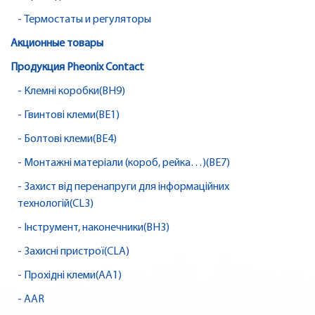
- Термостаты и регуляторы
Акционные товары
Продукция Pheonix Contact
- Клемні коробки(BH9)
- Гвинтові клеми(BE1)
- Болтові клеми(BE4)
- Монтажні матеріали (короб, рейка…)(BE7)
- Захист від перенапруги для інформаційних
технологій(CL3)
- Інструмент, наконечники(BH3)
- Захисні пристрої(CLA)
- Прохідні клеми(AA1)
- AAR