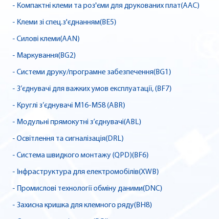
- Компактні клеми та роз'єми для друкованих плат(AAC)
- Клеми зі спец.з'єднанням(BE5)
- Силові клеми(AAN)
- Маркування(BG2)
- Системи друку/програмне забезпечення(BG1)
- З’єднувачі для важких умов експлуатації, (BF7)
- Круглі з’єднувачі M16-M58 (ABR)
- Модульні прямокутні з’єднувачі(ABL)
- Освітлення та сигналізація(DRL)
- Система швидкого монтажу (QPD)(BF6)
- Інфраструктура для електромобілів(XWB)
- Промислові технології обміну даними(DNC)
- Захисна кришка для клемного ряду(BH8)