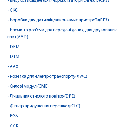
- Вибухозахищені (Ex i) нормалізатори сигналу(CK3)
- CK8
- Коробки для датчиків/виконавчих пристроїв(BF3)
- Клеми та роз'єми для передачі даних, для друкованих
плат(AAD)
- DRM
- DTM
- AAX
- Розетка для електротранспорту(XWC)
- Силові модулі(CME)
- Лічильник стислого повітря(DRE)
- Фільтр придушення перешкод(CLC)
- BG8
- AAK