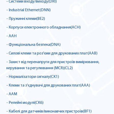
- Системи входу/виходу(DRI)
- Industrial Ethernet(DNN)
- Пружинні клеми(BE2)
- Корпуси електронного обладнання(ACH)
- AAH
- Функціональна безпека(DNA)
- Силові клеми та роз'єми для друкованих плат(AAB)
- Захист від перенапруги для пристроїв вимірювання,
керування та регулювання (MCR)(CL2)
- Нормалізатори сигналу(CK1)
- Клеми та з'єднувачі для друкованих плат(AAA)
- AAM
- Релейні модулі(CK6)
- Кабелі для датчиків/виконавчих пристроїв(BF1)