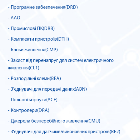
- Програмне забезпечення(DRD)
- AAO
- Промислові ПК(DRB)
- Комплекти пристроїв(DTH)
- Блоки живлення(CMP)
- Захист від перенапруг для систем електричного
живлення(CL1)
- Розподільні клеми(BEA)
- З’єднувачі для передачі даних(ABN)
- Польові корпуси(ACF)
- Контролери(DRA)
- Джерела безперебійного живлення(CMU)
- З'єднувачі для датчиків/виконавчих пристроїв(BF2)