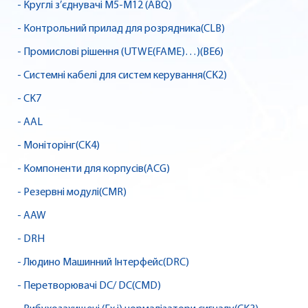
- Круглі з’єднувачі M5-M12 (ABQ)
- Контрольний прилад для розрядника(CLB)
- Промислові рішення (UTWE(FAME)…)(BE6)
- Системні кабелі для систем керування(CK2)
- CK7
- AAL
- Моніторінг(CK4)
- Компоненти для корпусів(ACG)
- Резервні модулі(CMR)
- AAW
- DRH
- Людино Машинний Інтерфейс(DRC)
- Перетворювачі DC/ DC(CMD)