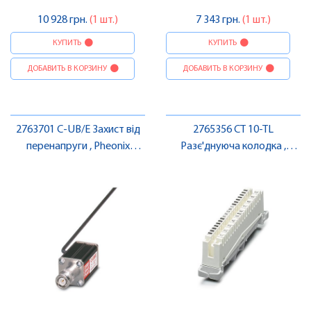
10 928 грн.
(1 шт.)
7 343 грн.
(1 шт.)
КУПИТЬ
КУПИТЬ
ДОБАВИТЬ В КОРЗИНУ
ДОБАВИТЬ В КОРЗИНУ
2763701 C-UB/E Захист від
2765356 CT 10-TL
перенапруги , Pheonix
Разє'днуюча колодка ,
Contact
Pheonix Contact