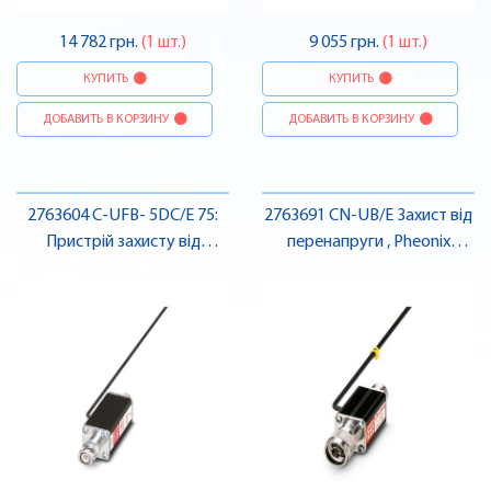
14 782 грн.
(1 шт.)
9 055 грн.
(1 шт.)
КУПИТЬ
КУПИТЬ
ДОБАВИТЬ В КОРЗИНУ
ДОБАВИТЬ В КОРЗИНУ
2763604 C-UFB- 5DC/E 75:
2763691 CN-UB/E Захист від
Пристрій захисту від
перенапруги , Pheonix
імпульсних перенапруг BNC
Contact
5VDC 75 , Pheonix Contact