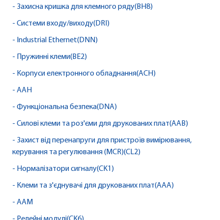
- Захисна кришка для клемного ряду(BH8)
- Системи входу/виходу(DRI)
- Industrial Ethernet(DNN)
- Пружинні клеми(BE2)
- Корпуси електронного обладнання(ACH)
- AAH
- Функціональна безпека(DNA)
- Силові клеми та роз'єми для друкованих плат(AAB)
- Захист від перенапруги для пристроїв вимірювання,
керування та регулювання (MCR)(CL2)
- Нормалізатори сигналу(CK1)
- Клеми та з'єднувачі для друкованих плат(AAA)
- AAM
- Релейні модулі(CK6)