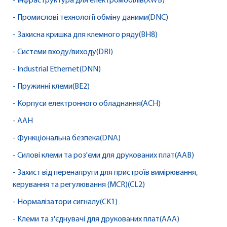
- Інфраструктура для електромобілів(XWB)
- Промислові технології обміну даними(DNC)
- Захисна кришка для клемного ряду(BH8)
- Системи входу/виходу(DRI)
- Industrial Ethernet(DNN)
- Пружинні клеми(BE2)
- Корпуси електронного обладнання(ACH)
- AAH
- Функціональна безпека(DNA)
- Силові клеми та роз'єми для друкованих плат(AAB)
- Захист від перенапруги для пристроїв вимірювання,
керування та регулювання (MCR)(CL2)
- Нормалізатори сигналу(CK1)
- Клеми та з'єднувачі для друкованих плат(AAA)