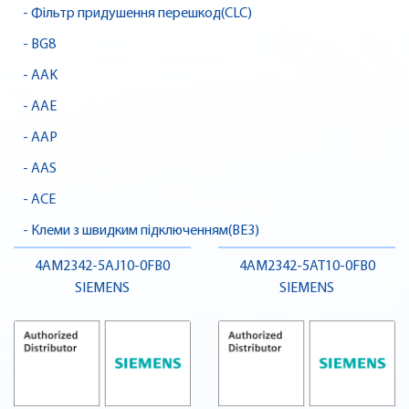
- Фільтр придушення перешкод(CLC)
- BG8
- AAK
- AAE
- AAP
- AAS
- ACE
- Клеми з швидким підключенням(BE3)
4AM2342-5AJ10-0FB0
4AM2342-5AT10-0FB0
SIEMENS
SIEMENS