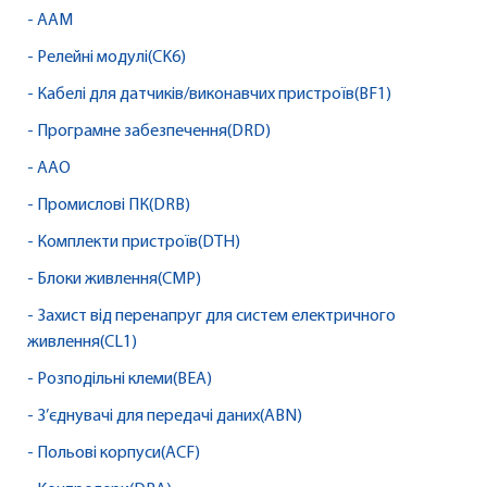
- AAM
- Релейні модулі(CK6)
- Кабелі для датчиків/виконавчих пристроїв(BF1)
- Програмне забезпечення(DRD)
- AAO
- Промислові ПК(DRB)
- Комплекти пристроїв(DTH)
- Блоки живлення(CMP)
- Захист від перенапруг для систем електричного
живлення(CL1)
- Розподільні клеми(BEA)
- З’єднувачі для передачі даних(ABN)
- Польові корпуси(ACF)