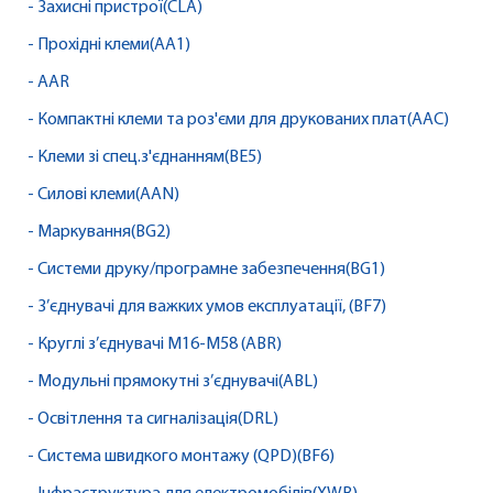
- Захисні пристрої(CLA)
- Прохідні клеми(AA1)
- AAR
- Компактні клеми та роз'єми для друкованих плат(AAC)
- Клеми зі спец.з'єднанням(BE5)
- Силові клеми(AAN)
- Маркування(BG2)
- Системи друку/програмне забезпечення(BG1)
- З’єднувачі для важких умов експлуатації, (BF7)
- Круглі з’єднувачі M16-M58 (ABR)
- Модульні прямокутні з’єднувачі(ABL)
- Освітлення та сигналізація(DRL)
- Система швидкого монтажу (QPD)(BF6)