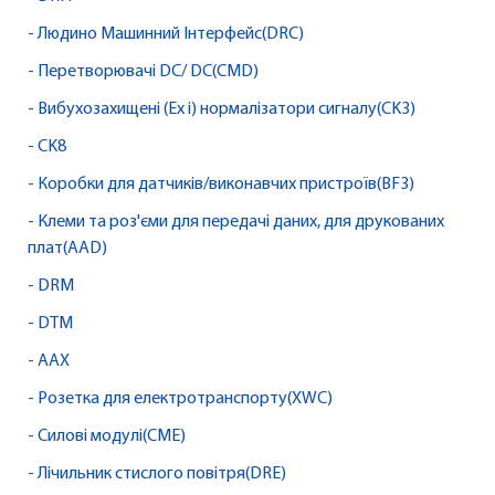
- Людино Машинний Інтерфейс(DRC)
- Перетворювачі DC/ DC(CMD)
- Вибухозахищені (Ex i) нормалізатори сигналу(CK3)
- CK8
- Коробки для датчиків/виконавчих пристроїв(BF3)
- Клеми та роз'єми для передачі даних, для друкованих
плат(AAD)
- DRM
- DTM
- AAX
- Розетка для електротранспорту(XWC)
- Силові модулі(CME)
- Лічильник стислого повітря(DRE)