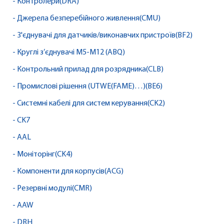
- Контролери(DRA)
- Джерела безперебійного живлення(CMU)
- З'єднувачі для датчиків/виконавчих пристроїв(BF2)
- Круглі з’єднувачі M5-M12 (ABQ)
- Контрольний прилад для розрядника(CLB)
- Промислові рішення (UTWE(FAME)…)(BE6)
- Системні кабелі для систем керування(CK2)
- CK7
- AAL
- Моніторінг(CK4)
- Компоненти для корпусів(ACG)
- Резервні модулі(CMR)
- AAW
- DRH