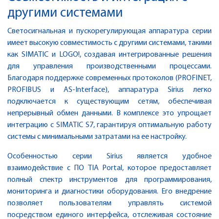
другими системами
Светосигнальная и пускорегулирующая аппаратура серии
имеет высокую совместимость с другими системами, такими
как SIMATIC и LOGO!, создавая интегрированные решения
для управления производственными процессами.
Благодаря поддержке современных протоколов (PROFINET,
PROFIBUS и AS-Interface), аппаратура Sirius легко
подключается к существующим сетям, обеспечивая
непрерывный обмен данными. В комплексе это упрощает
интеграцию с SIMATIC S7, гарантируя оптимальную работу
системы с минимальными затратами на ее настройку.
Особенностью серии Sirius является удобное
взаимодействие с ПО TIA Portal, которое предоставляет
полный спектр инструментов для программирования,
мониторинга и диагностики оборудования. Его внедрение
позволяет пользователям управлять системой
посредством единого интерфейса, отслеживая состояние