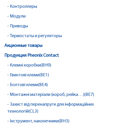
- Контроллеры
- Модули
- Приводы
- Термостаты и регуляторы
Акционные товары
Продукция Pheonix Contact
- Клемні коробки(BH9)
- Гвинтові клеми(BE1)
- Болтові клеми(BE4)
- Монтажні матеріали (короб, рейка…)(BE7)
- Захист від перенапруги для інформаційних
технологій(CL3)
- Інструмент, наконечники(BH3)