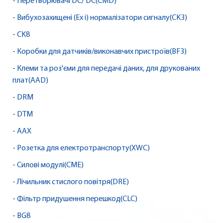
- Перетворювачі DC/ DC(CMD)
- Вибухозахищені (Ex i) нормалізатори сигналу(CK3)
- CK8
- Коробки для датчиків/виконавчих пристроїв(BF3)
- Клеми та роз'єми для передачі даних, для друкованих
плат(AAD)
- DRM
- DTM
- AAX
- Розетка для електротранспорту(XWC)
- Силові модулі(CME)
- Лічильник стислого повітря(DRE)
- Фільтр придушення перешкод(CLC)
- BG8