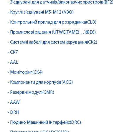
- З'єднувачі для датчиків/виконавчих пристроїв(BF2)
- Круглі з’єднувачі M5-M12 (ABQ)
- Контрольний прилад для розрядника(CLB)
- Промислові рішення (UTWE(FAME)…)(BE6)
- Системні кабелі для систем керування(CK2)
- CK7
- AAL
- Моніторінг(CK4)
- Компоненти для корпусів(ACG)
- Резервні модулі(CMR)
- AAW
- DRH
- Людино Машинний Інтерфейс(DRC)