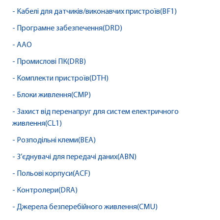
- Кабелі для датчиків/виконавчих пристроїв(BF1)
- Програмне забезпечення(DRD)
- AAO
- Промислові ПК(DRB)
- Комплекти пристроїв(DTH)
- Блоки живлення(CMP)
- Захист від перенапруг для систем електричного
живлення(CL1)
- Розподільні клеми(BEA)
- З’єднувачі для передачі даних(ABN)
- Польові корпуси(ACF)
- Контролери(DRA)
- Джерела безперебійного живлення(CMU)