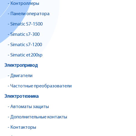
- Контроллеры
- Панели оператора
- Simatic S7-1500
- Simatic s7-300
- Simatic s7-1200
- Simatic et200sp
Электропривод
- Двигатели
- Частотные преобразователи
Электротехника
- Автоматы защиты
- Дополнительные контакты
- Контакторы