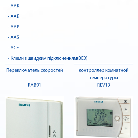
- AAK
- AAE
- AAP
- AAS
- ACE
- Клеми з швидким підключенням(BE3)
Переключатель скоростей
контроллер комнатной
температуры
RAB91
REV13