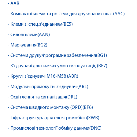
- AAR
- Компактні клеми та роз'єми для друкованих плат(AAC)
- Клеми зі спец.з'єднанням(BE5)
- Силові клеми(AAN)
- Маркування(BG2)
- Системи друку/програмне забезпечення(BG1)
- З’єднувачі для важких умов експлуатації, (BF7)
- Круглі з’єднувачі M16-M58 (ABR)
- Модульні прямокутні з’єднувачі(ABL)
- Освітлення та сигналізація(DRL)
- Система швидкого монтажу (QPD)(BF6)
- Інфраструктура для електромобілів(XWB)
- Промислові технології обміну даними(DNC)