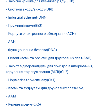
- Захисна кришка для клемного ряду(BH8)
- Системи входу/виходу(DRI)
- Industrial Ethernet(DNN)
- Пружинні клеми(BE2)
- Корпуси електронного обладнання(ACH)
- AAH
- Функціональна безпека(DNA)
- Силові клеми та роз'єми для друкованих плат(AAB)
- Захист від перенапруги для пристроїв вимірювання,
керування та регулювання (MCR)(CL2)
- Нормалізатори сигналу(CK1)
- Клеми та з'єднувачі для друкованих плат(AAA)
- AAM
- Релейні модулі(CK6)