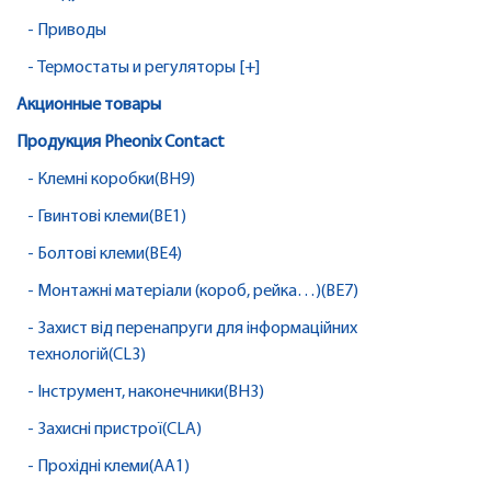
- Приводы
- Термостаты и регуляторы [+]
Акционные товары
Продукция Pheonix Contact
- Клемні коробки(BH9)
- Гвинтові клеми(BE1)
- Болтові клеми(BE4)
- Монтажні матеріали (короб, рейка…)(BE7)
- Захист від перенапруги для інформаційних
технологій(CL3)
- Інструмент, наконечники(BH3)
- Захисні пристрої(CLA)
- Прохідні клеми(AA1)