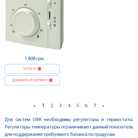
1 808 грн.
КУПИТЬ
ДОБАВИТЬ В КОРЗИНУ
«
1
2
3
4
5
6
7
»
Для систем ОВК необходимы регуляторы и термостаты.
Регуляторы температуры ограничивают данный показатель
для поддержания требуемого баланса по градусам.