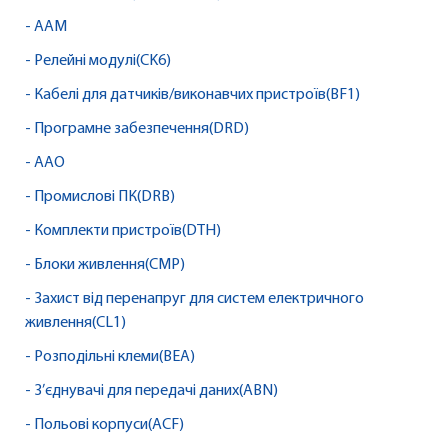
- AAM
- Релейні модулі(CK6)
- Кабелі для датчиків/виконавчих пристроїв(BF1)
- Програмне забезпечення(DRD)
- AAO
- Промислові ПК(DRB)
- Комплекти пристроїв(DTH)
- Блоки живлення(CMP)
- Захист від перенапруг для систем електричного
живлення(CL1)
- Розподільні клеми(BEA)
- З’єднувачі для передачі даних(ABN)
- Польові корпуси(ACF)