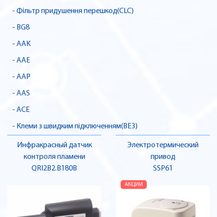
- Фільтр придушення перешкод(CLC)
- BG8
- AAK
- AAE
- AAP
- AAS
- ACE
- Клеми з швидким підключенням(BE3)
Инфракрасный датчик
Электротермический
контроля пламени
привод
QRI2B2.B180B
SSP61
АКЦИИ