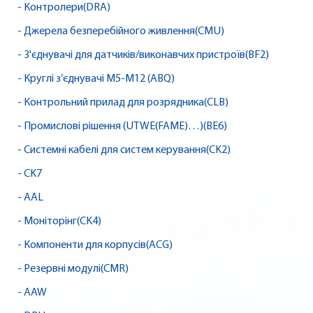
- Контролери(DRA)
- Джерела безперебійного живлення(CMU)
- З'єднувачі для датчиків/виконавчих пристроїв(BF2)
- Круглі з’єднувачі M5-M12 (ABQ)
- Контрольний прилад для розрядника(CLB)
- Промислові рішення (UTWE(FAME)…)(BE6)
- Системні кабелі для систем керування(CK2)
- CK7
- AAL
- Моніторінг(CK4)
- Компоненти для корпусів(ACG)
- Резервні модулі(CMR)
- AAW