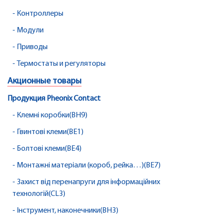
- Контроллеры
- Модули
- Приводы
- Термостаты и регуляторы
Акционные товары
Продукция Pheonix Contact
- Клемні коробки(BH9)
- Гвинтові клеми(BE1)
- Болтові клеми(BE4)
- Монтажні матеріали (короб, рейка…)(BE7)
- Захист від перенапруги для інформаційних
технологій(CL3)
- Інструмент, наконечники(BH3)