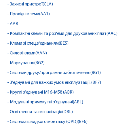
- Захисні пристрої(CLA)
- Прохідні клеми(AA1)
- AAR
- Компактні клеми та роз'єми для друкованих плат(AAC)
- Клеми зі спец.з'єднанням(BE5)
- Силові клеми(AAN)
- Маркування(BG2)
- Системи друку/програмне забезпечення(BG1)
- З’єднувачі для важких умов експлуатації, (BF7)
- Круглі з’єднувачі M16-M58 (ABR)
- Модульні прямокутні з’єднувачі(ABL)
- Освітлення та сигналізація(DRL)
- Система швидкого монтажу (QPD)(BF6)