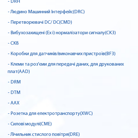
- DRH
- Людино Машинний Інтерфейс(DRC)
- Перетворювачі DC/ DC(CMD)
- Вибухозахищені (Ex i) нормалізатори сигналу(CK3)
- CK8
- Коробки для датчиків/виконавчих пристроїв(BF3)
- Клеми та роз'єми для передачі даних, для друкованих
плат(AAD)
- DRM
- DTM
- AAX
- Розетка для електротранспорту(XWC)
- Силові модулі(CME)
- Лічильник стислого повітря(DRE)