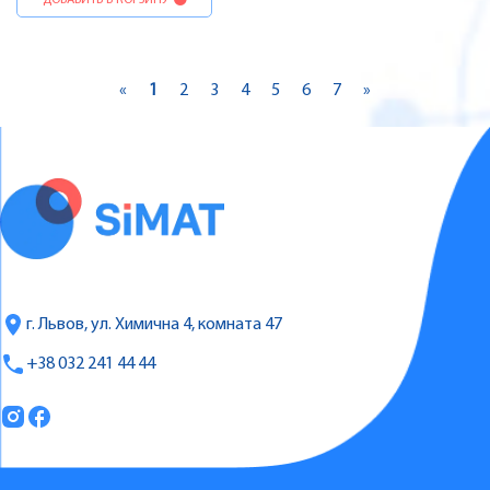
«
1
2
3
4
5
6
7
»
г. Львов, ул. Химична 4, комната 47
+38 032 241 44 44