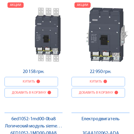
АКЦИИ
АКЦИИ
20 158 грн.
22 950 грн.
КУПИТЬ
КУПИТЬ
ДОБАВИТЬ В КОРЗИНУ
ДОБАВИТЬ В КОРЗИНУ
6ed1052-1md00-0ba8
Електродвигатель
Логический модуль siemens,
6ED1052-1MD00-0BA8
LOGO
3GAA102062-ADA