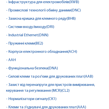
- Інфраструктура для електромобілів(XWB)
- Промислові технології обміну даними(DNC)
- Захисна кришка для клемного ряду(BH8)
- Системи входу/виходу(DRI)
- Industrial Ethernet(DNN)
- Пружинні клеми(BE2)
- Корпуси електронного обладнання(ACH)
- AAH
- Функціональна безпека(DNA)
- Силові клеми та роз'єми для друкованих плат(AAB)
- Захист від перенапруги для пристроїв вимірювання,
керування та регулювання (MCR)(CL2)
- Нормалізатори сигналу(CK1)
- Клеми та з'єднувачі для друкованих плат(AAA)