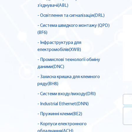
з’єднувачі(ABL)
- Освітлення та сигналізація(DRL)
- Система швидкого монтажу (QPD)
(BF6)
- Інфраструктура для
електромобілів(XWB)
- Промислові технології обміну
даними(DNC)
- Захисна кришка для клемного
ряду(BH8)
- Системи входу/виходу(DRI)
- Industrial Ethernet(DNN)
- Пружинні клеми(BE2)
- Корпуси електронного
обладнання(ACH)