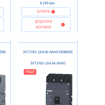
6 243 грн.
КУПИТИ
ДОДАТИ В
КОРЗИНУ
MENS
3VT3763-2AA36-0AA0 SIEMENS
3VT3763-2AA36-0AA0
АКЦІЇ