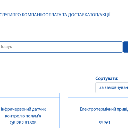
СЛУГИ
ПРО КОМПАНІЮ
ОПЛАТА ТА ДОСТАВКА
ТОП/АКЦІЇ
Сортувати:
Інфрачервоний датчик
Електротермічний приві
контролю полум'я
QRI2B2.B180B
SSP61