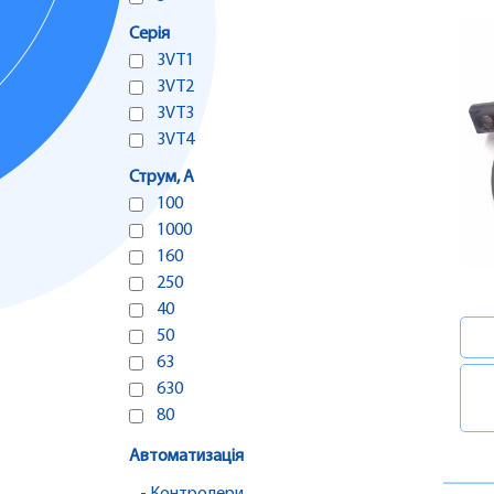
Серія
3VT1
3VT2
3VT3
3VT4
Струм, А
100
1000
160
250
40
50
63
630
80
Автоматизація