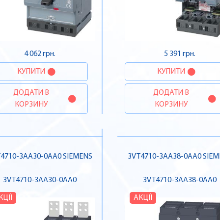
4 062 грн.
5 391 грн.
КУПИТИ
КУПИТИ
ДОДАТИ В
ДОДАТИ В
КОРЗИНУ
КОРЗИНУ
4710-3AA30-0AA0 SIEMENS
3VT4710-3AA38-0AA0 SIE
3VT4710-3AA30-0AA0
3VT4710-3AA38-0AA0
КЦІЇ
АКЦІЇ