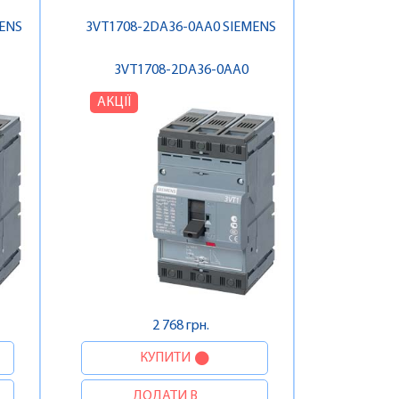
MENS
3VT1708-2DA36-0AA0 SIEMENS
3VT1708-2DA36-0AA0
АКЦІЇ
2 768 грн.
КУПИТИ
ДОДАТИ В