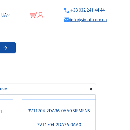
+38 032 241 44 44
UA
info@simat.com.ua
д
3VT1704-2DA36-0AA0 SIEMENS
3VT1704-2DA36-0AA0