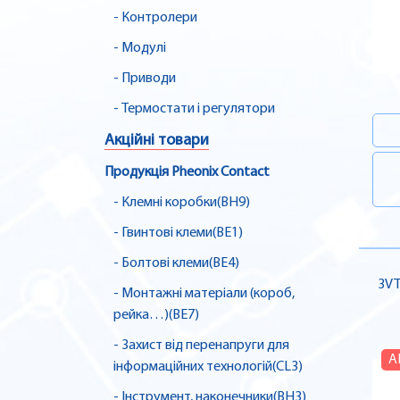
- Контролери
- Модулі
- Приводи
- Термостати і регулятори
Акційні товари
Продукція Pheonix Contact
- Клемні коробки(BH9)
- Гвинтові клеми(BE1)
- Болтові клеми(BE4)
3VT
- Монтажні матеріали (короб,
рейка…)(BE7)
- Захист від перенапруги для
А
інформаційних технологій(CL3)
- Інструмент, наконечники(BH3)