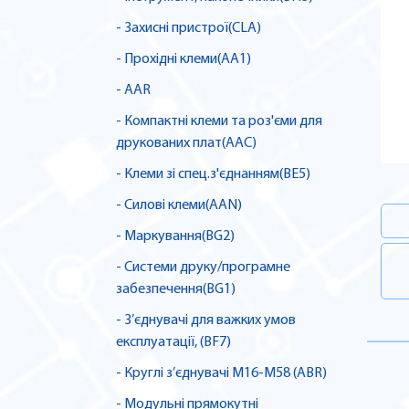
- Захисні пристрої(CLA)
- Прохідні клеми(AA1)
- AAR
- Компактні клеми та роз'єми для
друкованих плат(AAC)
- Клеми зі спец.з'єднанням(BE5)
- Силові клеми(AAN)
- Маркування(BG2)
- Системи друку/програмне
забезпечення(BG1)
- З’єднувачі для важких умов
експлуатації, (BF7)
- Круглі з’єднувачі M16-M58 (ABR)
- Модульні прямокутні