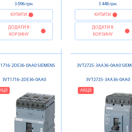
3 096 грн.
3 448 грн.
КУПИТИ
КУПИТИ
ДОДАТИ В
ДОДАТИ В
КОРЗИНУ
КОРЗИНУ
1716-2DE36-0AA0 SIEMENS
3VT2725-3AA36-0AA0 SIE
3VT1716-2DE36-0AA0
3VT2725-3AA36-0AA0
КЦІЇ
АКЦІЇ