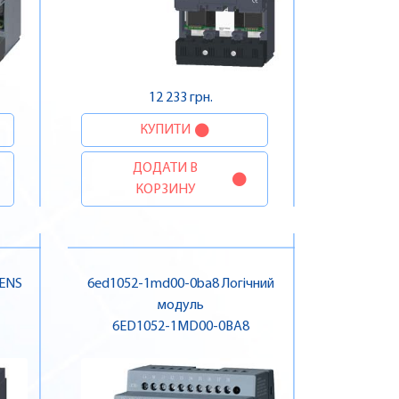
12 233 грн.
КУПИТИ
ДОДАТИ В
КОРЗИНУ
MENS
6ed1052-1md00-0ba8 Логічний
модуль
6ED1052-1MD00-0BA8