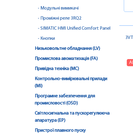
- Модульні вимикачі
- Проміжні реле 3RQ2
- SIMATIC HMI Unified Comfort Panel
3VT
- Кнопки
Низьковольтне обладнання (LV)
Промислова авоматизація (FA)
А
Привідна техніка (MC)
Контрольно-вимірювальні прилади
(MI)
Програмне забезпечення для
промисловості (OSD)
Світлосигнальна та пускорегулююча
апаратура (EP)
Пристрої плавного пуску