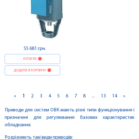
55 681 грн.
КУПИТИ
ДОДАТИ В КОРЗИНУ
«
1
2
3
4
5
6
7
8
...
13
14
»
Приводи для систем ОВК мають різні типи функціонування і
призначені для регулювання базових характеристик
обладнання.
Розрізняють такі види приводів: