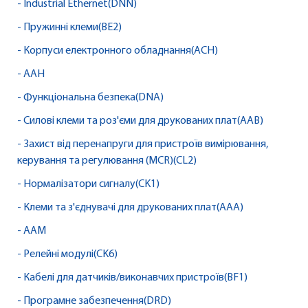
- Industrial Ethernet(DNN)
- Пружинні клеми(BE2)
- Корпуси електронного обладнання(ACH)
- AAH
- Функціональна безпека(DNA)
- Силові клеми та роз'єми для друкованих плат(AAB)
- Захист від перенапруги для пристроїв вимірювання,
керування та регулювання (MCR)(CL2)
- Нормалізатори сигналу(CK1)
- Клеми та з'єднувачі для друкованих плат(AAA)
- AAM
- Релейні модулі(CK6)
- Кабелі для датчиків/виконавчих пристроїв(BF1)
- Програмне забезпечення(DRD)