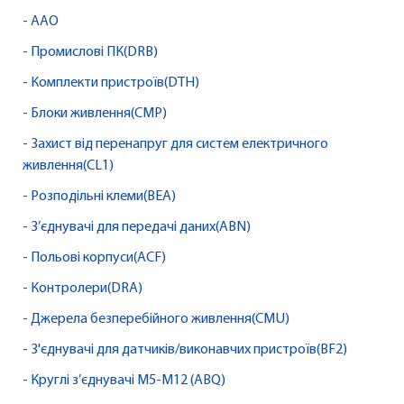
- AAO
- Промислові ПК(DRB)
- Комплекти пристроїв(DTH)
- Блоки живлення(CMP)
- Захист від перенапруг для систем електричного
живлення(CL1)
- Розподільні клеми(BEA)
- З’єднувачі для передачі даних(ABN)
- Польові корпуси(ACF)
- Контролери(DRA)
- Джерела безперебійного живлення(CMU)
- З'єднувачі для датчиків/виконавчих пристроїв(BF2)
- Круглі з’єднувачі M5-M12 (ABQ)