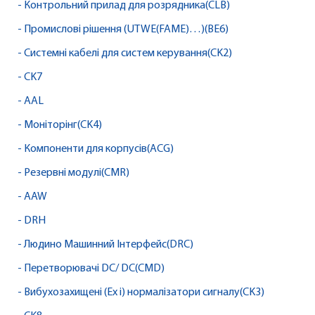
- Контрольний прилад для розрядника(CLB)
- Промислові рішення (UTWE(FAME)…)(BE6)
- Системні кабелі для систем керування(CK2)
- CK7
- AAL
- Моніторінг(CK4)
- Компоненти для корпусів(ACG)
- Резервні модулі(CMR)
- AAW
- DRH
- Людино Машинний Інтерфейс(DRC)
- Перетворювачі DC/ DC(CMD)
- Вибухозахищені (Ex i) нормалізатори сигналу(CK3)