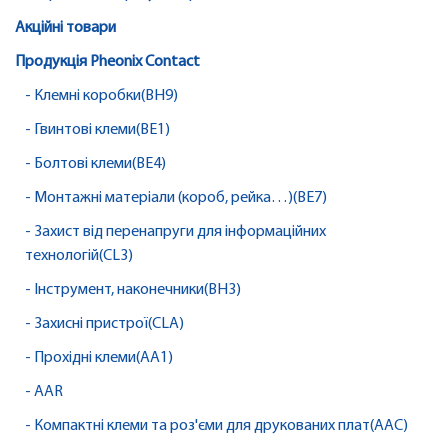
Акційні товари
Продукція Pheonix Contact
- Клемні коробки(BH9)
- Гвинтові клеми(BE1)
- Болтові клеми(BE4)
- Монтажні матеріали (короб, рейка…)(BE7)
- Захист від перенапруги для інформаційних
технологій(CL3)
- Інструмент, наконечники(BH3)
- Захисні пристрої(CLA)
- Прохідні клеми(AA1)
- AAR
- Компактні клеми та роз'єми для друкованих плат(AAC)