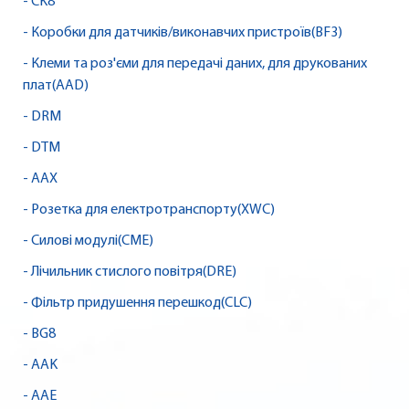
- CK8
- Коробки для датчиків/виконавчих пристроїв(BF3)
- Клеми та роз'єми для передачі даних, для друкованих
плат(AAD)
- DRM
- DTM
- AAX
- Розетка для електротранспорту(XWC)
- Силові модулі(CME)
- Лічильник стислого повітря(DRE)
- Фільтр придушення перешкод(CLC)
- BG8
- AAK
- AAE