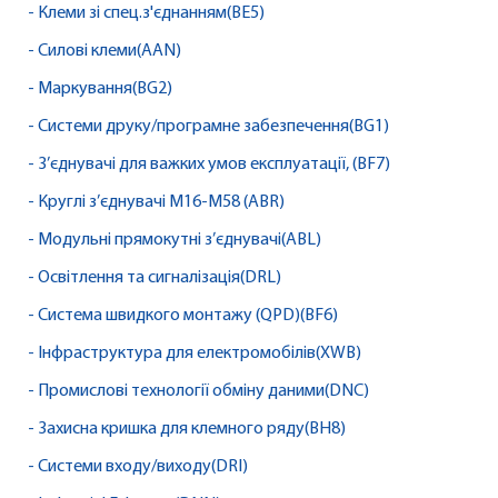
- Клеми зі спец.з'єднанням(BE5)
- Силові клеми(AAN)
- Маркування(BG2)
- Системи друку/програмне забезпечення(BG1)
- З’єднувачі для важких умов експлуатації, (BF7)
- Круглі з’єднувачі M16-M58 (ABR)
- Модульні прямокутні з’єднувачі(ABL)
- Освітлення та сигналізація(DRL)
- Система швидкого монтажу (QPD)(BF6)
- Інфраструктура для електромобілів(XWB)
- Промислові технології обміну даними(DNC)
- Захисна кришка для клемного ряду(BH8)
- Системи входу/виходу(DRI)