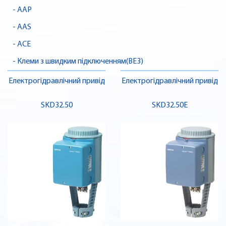
- AAP
- AAS
- ACE
- Клеми з швидким підключенням(BE3)
Електрогідравлічний привід
Електрогідравлічний привід
SKD32.50
SKD32.50E