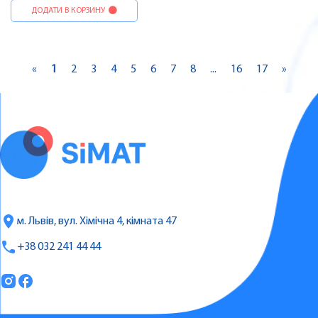
ДОДАТИ В КОРЗИНУ
«
1
2
3
4
5
6
7
8
...
16
17
»
м. Львів, вул. Хімічна 4, кімната 47
+38 032 241 44 44