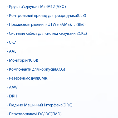
- Круглі з’єднувачі M5-M12 (ABQ)
- Контрольний прилад для розрядника(CLB)
- Промислові рішення (UTWE(FAME)…)(BE6)
- Системні кабелі для систем керування(CK2)
- CK7
- AAL
- Моніторінг(CK4)
- Компоненти для корпусів(ACG)
- Резервні модулі(CMR)
- AAW
- DRH
- Людино Машинний Інтерфейс(DRC)
- Перетворювачі DC/ DC(CMD)