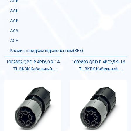
- AAK
- AAE
- AAP
- AAS
- ACE
- Клеми з швидким підключенням(BE3)
1002892 QPD P 4PE6,0 9-14
1002893 QPD P 4PE2,5 9-16
TL BKBK Кабельний
TL BKBK Кабельний
з'єднувач , Pheonix Contact
з'єднувач , Pheonix Contact