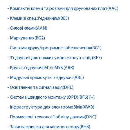
- Компактні клеми та роз'єми для друкованих плат(AAC)
- Клеми зі спец.з'єднанням(BE5)
- Силові клеми(AAN)
- Маркування(BG2)
- Системи друку/програмне забезпечення(BG1)
- З’єднувачі для важких умов експлуатації, (BF7)
- Круглі з’єднувачі M16-M58 (ABR)
- Модульні прямокутні з’єднувачі(ABL)
- Освітлення та сигналізація(DRL)
- Система швидкого монтажу (QPD)(BF6) [+]
- Інфраструктура для електромобілів(XWB)
- Промислові технології обміну даними(DNC)
- Захисна кришка для клемного ряду(BH8)