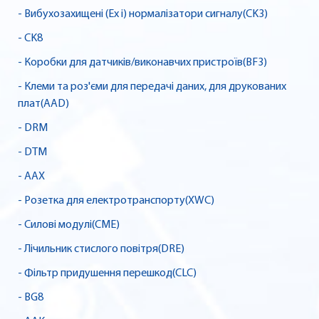
- Вибухозахищені (Ex i) нормалізатори сигналу(CK3)
- CK8
- Коробки для датчиків/виконавчих пристроїв(BF3)
- Клеми та роз'єми для передачі даних, для друкованих
плат(AAD)
- DRM
- DTM
- AAX
- Розетка для електротранспорту(XWC)
- Силові модулі(CME)
- Лічильник стислого повітря(DRE)
- Фільтр придушення перешкод(CLC)
- BG8