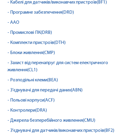
- Кабелі для датчиків/виконавчих пристроїв(BF1)
- Програмне забезпечення(DRD)
- AAO
- Промислові ПК(DRB)
- Комплекти пристроїв(DTH)
- Блоки живлення(CMP)
- Захист від перенапруг для систем електричного
живлення(CL1)
- Розподільні клеми(BEA)
- З’єднувачі для передачі даних(ABN)
- Польові корпуси(ACF)
- Контролери(DRA)
- Джерела безперебійного живлення(CMU)
- З'єднувачі для датчиків/виконавчих пристроїв(BF2)