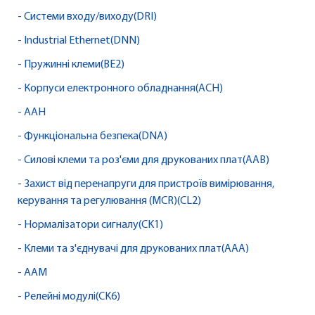
- Системи входу/виходу(DRI)
- Industrial Ethernet(DNN)
- Пружинні клеми(BE2)
- Корпуси електронного обладнання(ACH)
- AAH
- Функціональна безпека(DNA)
- Силові клеми та роз'єми для друкованих плат(AAB)
- Захист від перенапруги для пристроїв вимірювання,
керування та регулювання (MCR)(CL2)
- Нормалізатори сигналу(CK1)
- Клеми та з'єднувачі для друкованих плат(AAA)
- AAM
- Релейні модулі(CK6)