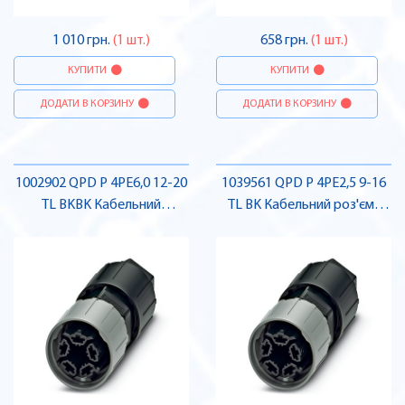
1 010 грн.
(1 шт.)
658 грн.
(1 шт.)
КУПИТИ
КУПИТИ
ДОДАТИ В КОРЗИНУ
ДОДАТИ В КОРЗИНУ
1002902 QPD P 4PE6,0 12-20
1039561 QPD P 4PE2,5 9-16
TL BKBK Кабельний
TL BK Кабельний роз'єм ,
з'єднувач , Pheonix Contact
Pheonix Contact