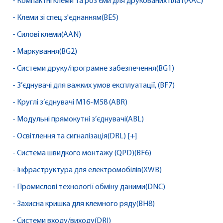
- Компактні клеми та роз'єми для друкованих плат(AAC)
- Клеми зі спец.з'єднанням(BE5)
- Силові клеми(AAN)
- Маркування(BG2)
- Системи друку/програмне забезпечення(BG1)
- З’єднувачі для важких умов експлуатації, (BF7)
- Круглі з’єднувачі M16-M58 (ABR)
- Модульні прямокутні з’єднувачі(ABL)
- Освітлення та сигналізація(DRL) [+]
- Система швидкого монтажу (QPD)(BF6)
- Інфраструктура для електромобілів(XWB)
- Промислові технології обміну даними(DNC)
- Захисна кришка для клемного ряду(BH8)
- Системи входу/виходу(DRI)