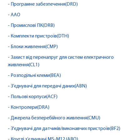
- Програмне забезпечення(DRD)
- AAO
- Промислові ПК(DRB)
- Комплекти пристроїв(DTH)
- Блоки живлення(CMP)
- Захист від перенапруг для систем електричного
живлення(CL1)
- Розподільні клеми(BEA)
- З’єднувачі для передачі даних(ABN)
- Польові корпуси(ACF)
- Контролери(DRA)
- Джерела безперебійного живлення(CMU)
- З'єднувачі для датчиків/виконавчих пристроїв(BF2)
- Круглі з’єднувачі M5-M12 (ABQ)