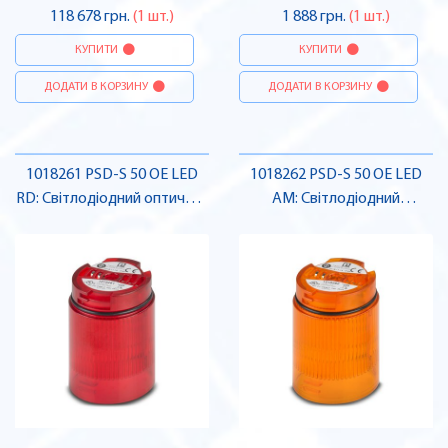
118 678 грн.
(1 шт.)
1 888 грн.
(1 шт.)
КУПИТИ
КУПИТИ
ДОДАТИ В КОРЗИНУ
ДОДАТИ В КОРЗИНУ
1018261 PSD-S 50 OE LED
1018262 PSD-S 50 OE LED
RD: Світлодіодний оптичний
AM: Світлодіодний
елемент, червоний , Pheonix
оптичний елемент,
Contact
оранжевий , Pheonix
Contact