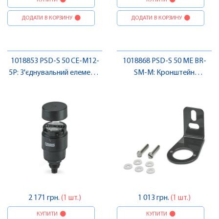
КУПИТИ
КУПИТИ
ДОДАТИ В КОРЗИНУ
ДОДАТИ В КОРЗИНУ
1018853 PSD-S 50 CE-M12-
1018868 PSD-S 50 ME BR-
5P: З'єднувальний елемент ,
SM-M: Кронштейн
Pheonix Contact
монтажний , Pheonix
Contact
2 171 грн.
(1 шт.)
1 013 грн.
(1 шт.)
КУПИТИ
КУПИТИ