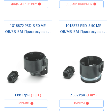
ДОДАТИ В КОРЗИНУ
ДОДАТИ В КОРЗИНУ
1018872 PSD-S 50 ME
1018873 PSD-S 50 ME
OB/BR-BM: Пристосування
OB/MB-BM: Пристосування
для монтажу , Pheonix
для монтажу , Pheonix
Contact
Contact
1 881 грн.
(1 шт.)
2 532 грн.
(1 шт.)
КУПИТИ
КУПИТИ