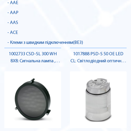
- AAE
- AAP
- AAS
- ACE
- Клеми з швидким підключенням(BE3)
1002733 CSD-SL 300 WH
1017888 PSD-S 50 OE LED
8X8: Сигнальна лампа ,
CL: Світлодіодний оптичний
Pheonix Contact
елемент, білий , Pheonix
Contact