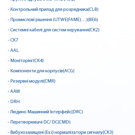
- Контрольний прилад для розрядника(CLB)
- Промислові рішення (UTWE(FAME)…)(BE6)
- Системні кабелі для систем керування(CK2)
- CK7
- AAL
- Моніторінг(CK4)
- Компоненти для корпусів(ACG)
- Резервні модулі(CMR)
- AAW
- DRH
- Людино Машинний Інтерфейс(DRC)
- Перетворювачі DC/ DC(CMD)
- Вибухозахищені (Ex i) нормалізатори сигналу(CK3)