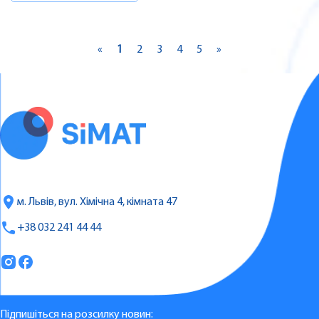
«
1
2
3
4
5
»
м. Львів, вул. Хімічна 4, кімната 47
+38 032 241 44 44
Підпишіться на розсилку новин: