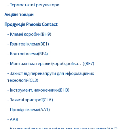
- Термостати і регулятори
Акційні товари
Продукція Pheonix Contact
- Клемні коробки(BH9)
- Гвинтові клеми(BE1)
- Болтові клеми(BE4)
- Монтажні матеріали (короб, рейка…)(BE7)
- Захист від перенапруги для інформаційних
технологій(CL3)
- Інструмент, наконечники(BH3)
- Захисні пристрої(CLA)
- Прохідні клеми(AA1)
- AAR