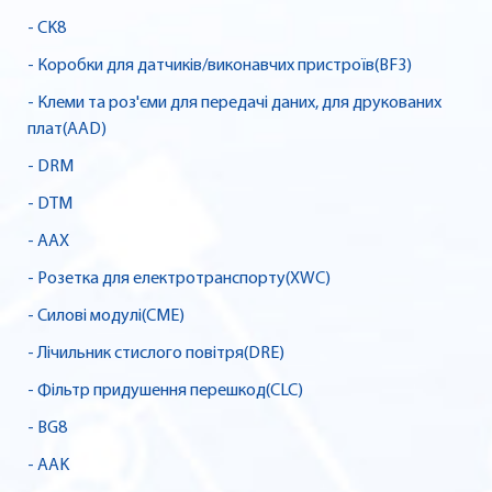
- CK8
- Коробки для датчиків/виконавчих пристроїв(BF3)
- Клеми та роз'єми для передачі даних, для друкованих
плат(AAD)
- DRM
- DTM
- AAX
- Розетка для електротранспорту(XWC)
- Силові модулі(CME)
- Лічильник стислого повітря(DRE)
- Фільтр придушення перешкод(CLC)
- BG8
- AAK