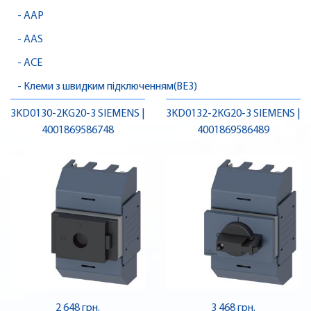
- AAP
- AAS
- ACE
- Клеми з швидким підключенням(BE3)
3KD0130-2KG20-3 SIEMENS |
3KD0132-2KG20-3 SIEMENS |
4001869586748
4001869586489
2 648 грн.
3 468 грн.