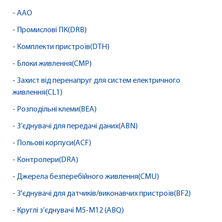
- AAO
- Промислові ПК(DRB)
- Комплекти пристроїв(DTH)
- Блоки живлення(CMP)
- Захист від перенапруг для систем електричного
живлення(CL1)
- Розподільні клеми(BEA)
- З’єднувачі для передачі даних(ABN)
- Польові корпуси(ACF)
- Контролери(DRA)
- Джерела безперебійного живлення(CMU)
- З'єднувачі для датчиків/виконавчих пристроїв(BF2)
- Круглі з’єднувачі M5-M12 (ABQ)