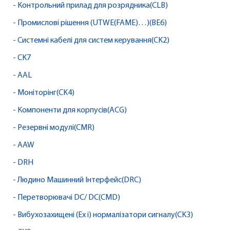
- Контрольний прилад для розрядника(CLB)
- Промислові рішення (UTWE(FAME)…)(BE6)
- Системні кабелі для систем керування(CK2)
- CK7
- AAL
- Моніторінг(CK4)
- Компоненти для корпусів(ACG)
- Резервні модулі(CMR)
- AAW
- DRH
- Людино Машинний Інтерфейс(DRC)
- Перетворювачі DC/ DC(CMD)
- Вибухозахищені (Ex i) нормалізатори сигналу(CK3)