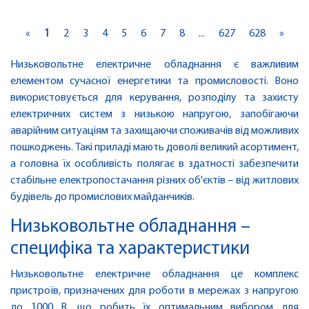
«
1
2
3
4
5
6
7
8
...
627
628
»
Низьковольтне електричне обладнання є важливим
елементом сучасної енергетики та промисловості. Воно
використовується для керування, розподілу та захисту
електричних систем з низькою напругою, запобігаючи
аварійним ситуаціям та захищаючи споживачів від можливих
пошкоджень. Такі приладі мають доволі великий асортимент,
а головна їх особливість полягає в здатності забезпечити
стабільне електропостачання різних об'єктів – від житлових
будівель до промислових майданчиків.
Низьковольтне обладнання –
специфіка та характеристики
Низьковольтне електричне обладнання це комплекс
пристроїв, призначених для роботи в мережах з напругою
до 1000 В, що робить їх оптимальним вибором для