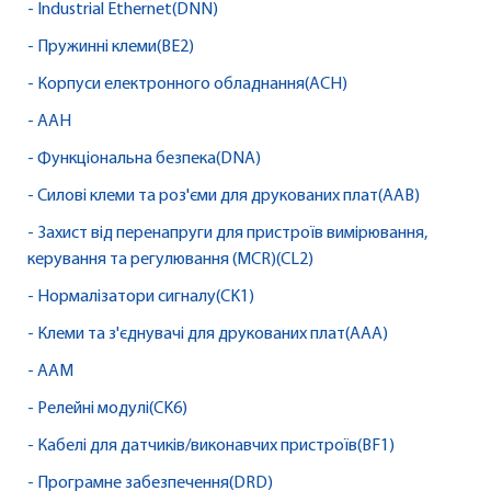
- Industrial Ethernet(DNN)
- Пружинні клеми(BE2)
- Корпуси електронного обладнання(ACH)
- AAH
- Функціональна безпека(DNA)
- Силові клеми та роз'єми для друкованих плат(AAB)
- Захист від перенапруги для пристроїв вимірювання,
керування та регулювання (MCR)(CL2)
- Нормалізатори сигналу(CK1)
- Клеми та з'єднувачі для друкованих плат(AAA)
- AAM
- Релейні модулі(CK6)
- Кабелі для датчиків/виконавчих пристроїв(BF1)
- Програмне забезпечення(DRD)