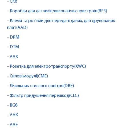
- CK8
- Коробки для датчиків/виконавчих пристроїв(BF3)
- Клеми та роз'єми для передачі даних, для друкованих
плат(AAD)
- DRM
- DTM
- AAX
- Розетка для електротранспорту(XWC)
- Силові модулі(CME)
- Лічильник стислого повітря(DRE)
- Фільтр придушення перешкод(CLC)
- BG8
- AAK
- AAE