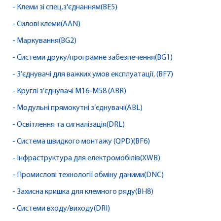
- Клеми зі спец.з'єднанням(BE5)
- Силові клеми(AAN)
- Маркування(BG2)
- Системи друку/програмне забезпечення(BG1)
- З’єднувачі для важких умов експлуатації, (BF7)
- Круглі з’єднувачі M16-M58 (ABR)
- Модульні прямокутні з’єднувачі(ABL)
- Освітлення та сигналізація(DRL)
- Система швидкого монтажу (QPD)(BF6)
- Інфраструктура для електромобілів(XWB)
- Промислові технології обміну даними(DNC)
- Захисна кришка для клемного ряду(BH8)
- Системи входу/виходу(DRI)