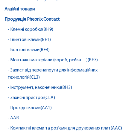
Акційні товари
Продукція Pheonix Contact
- Клемні коробки(BH9)
- Гвинтові клеми(BE1)
- Болтові клеми(BE4)
- Монтажні матеріали (короб, рейка…)(BE7)
- Захист від перенапруги для інформаційних
технологій(CL3)
- Інструмент, наконечники(BH3)
- Захисні пристрої(CLA)
- Прохідні клеми(AA1)
- AAR
- Компактні клеми та роз'єми для друкованих плат(AAC)