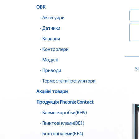
ОВК
- Аксесуари
- Датчики
- Клапани
- Контролери
- Модулі
S
- Приводи
- Термостати і регулятори
Акційні товари
Продукція Pheonix Contact
- Клемні коробки(BH9)
- Гвинтові клеми(BE1)
- Болтові клеми(BE4)