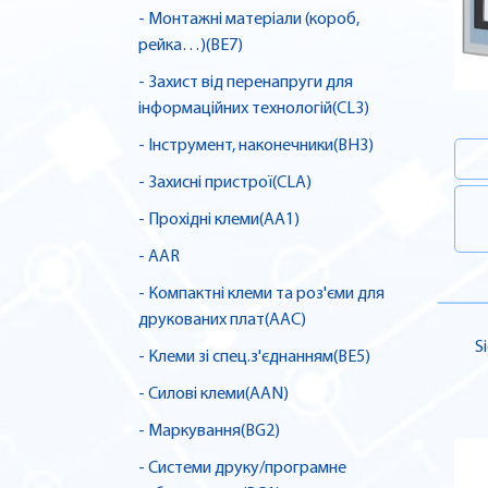
- Монтажні матеріали (короб,
рейка…)(BE7)
- Захист від перенапруги для
інформаційних технологій(CL3)
- Інструмент, наконечники(BH3)
- Захисні пристрої(CLA)
- Прохідні клеми(AA1)
- AAR
- Компактні клеми та роз'єми для
друкованих плат(AAC)
S
- Клеми зі спец.з'єднанням(BE5)
- Силові клеми(AAN)
- Маркування(BG2)
- Системи друку/програмне