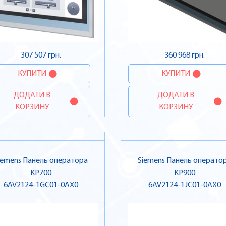
307 507 грн.
360 968 грн.
КУПИТИ
КУПИТИ
ДОДАТИ В
ДОДАТИ В
КОРЗИНУ
КОРЗИНУ
iemens Панель оператора
Siemens Панель операто
KP700
KP900
6AV2124-1GC01-0AX0
6AV2124-1JC01-0AX0