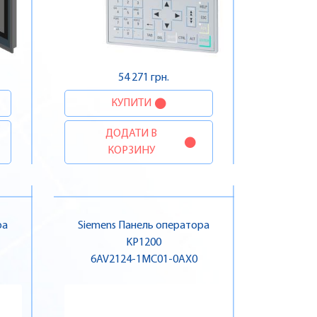
54 271 грн.
КУПИТИ
ДОДАТИ В
КОРЗИНУ
ра
Siemens Панель оператора
KP1200
6AV2124-1MC01-0AX0