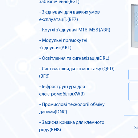
забезпечення(BG1)
- З’єднувачі для важких умов
експлуатації, (BF7)
- Круглі з’єднувачі M16-M58 (ABR)
- Модульні прямокутні
з’єднувачі(ABL)
- Освітлення та сигналізація(DRL)
- Система швидкого монтажу (QPD)
(BF6)
- Інфраструктура для
електромобілів(XWB)
- Промислові технології обміну
даними(DNC)
- Захисна кришка для клемного
S
ряду(BH8)