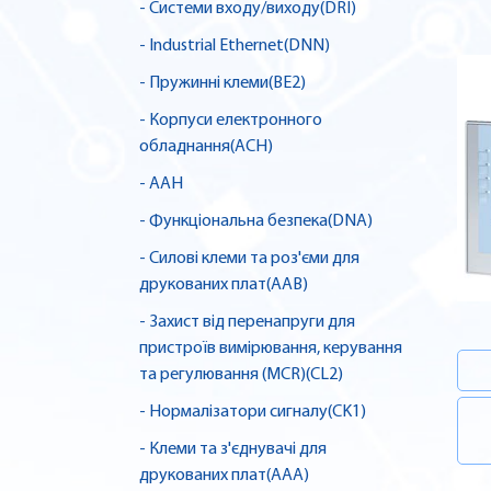
- Системи входу/виходу(DRI)
- Industrial Ethernet(DNN)
- Пружинні клеми(BE2)
- Корпуси електронного
обладнання(ACH)
- AAH
- Функціональна безпека(DNA)
- Силові клеми та роз'єми для
друкованих плат(AAB)
- Захист від перенапруги для
пристроїв вимірювання, керування
та регулювання (MCR)(CL2)
- Нормалізатори сигналу(CK1)
- Клеми та з'єднувачі для
друкованих плат(AAA)