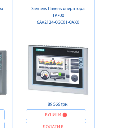
ра
Siemens Панель оператора
TP700
6AV2124-0GC01-0AX0
89 566 грн.
КУПИТИ
ДОДАТИ В