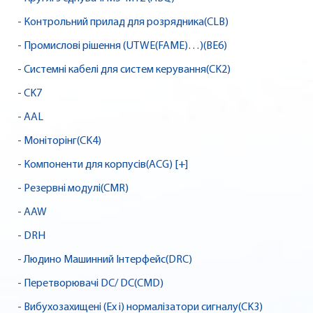
- Контрольний прилад для розрядника(CLB)
- Промислові рішення (UTWE(FAME)…)(BE6)
- Системні кабелі для систем керування(CK2)
- CK7
- AAL
- Моніторінг(CK4)
- Компоненти для корпусів(ACG) [+]
- Резервні модулі(CMR)
- AAW
- DRH
- Людино Машинний Інтерфейс(DRC)
- Перетворювачі DC/ DC(CMD)
- Вибухозахищені (Ex i) нормалізатори сигналу(CK3)