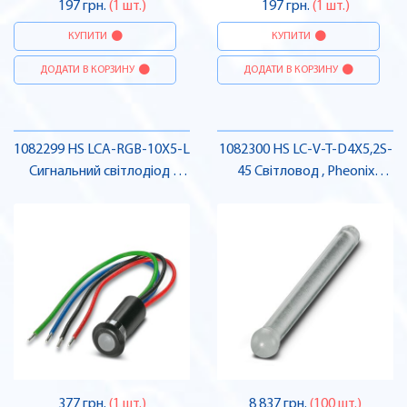
197 грн.
(1 шт.)
197 грн.
(1 шт.)
КУПИТИ
КУПИТИ
ДОДАТИ В КОРЗИНУ
ДОДАТИ В КОРЗИНУ
1082299 HS LCA-RGB-10X5-L
1082300 HS LC-V-T-D4X5,2S-
Сигнальний світлодіод ,
45 Світловод , Pheonix
Pheonix Contact
Contact
377 грн.
(1 шт.)
8 837 грн.
(100 шт.)