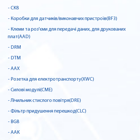
- CK8
- Коробки для датчиків/виконавчих пристроїв(BF3)
- Клеми та роз'єми для передачі даних, для друкованих
плат(AAD)
- DRM
- DTM
- AAX
- Розетка для електротранспорту(XWC)
- Силові модулі(CME)
- Лічильник стислого повітря(DRE)
- Фільтр придушення перешкод(CLC)
- BG8
- AAK