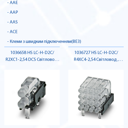
- AAE
- AAP
- AAS
- ACE
- Клеми з швидким підключенням(BE3)
1036658 HS LC-H-D2C/
1036727 HS LC-H-D2C/
R2XC1-2,54 DCS Світловод ,
R4XC4-2,54 Світловод ,
Pheonix Contact
Pheonix Contact