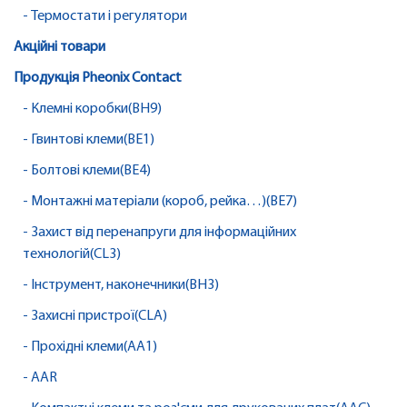
- Термостати і регулятори
Акційні товари
Продукція Pheonix Contact
- Клемні коробки(BH9)
- Гвинтові клеми(BE1)
- Болтові клеми(BE4)
- Монтажні матеріали (короб, рейка…)(BE7)
- Захист від перенапруги для інформаційних
технологій(CL3)
- Інструмент, наконечники(BH3)
- Захисні пристрої(CLA)
- Прохідні клеми(AA1)
- AAR