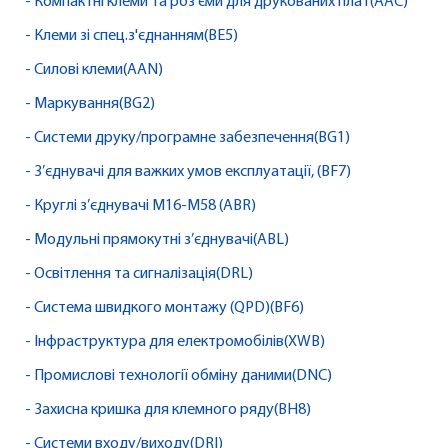
- Компактні клеми та роз'єми для друкованих плат(AAC)
- Клеми зі спец.з'єднанням(BE5)
- Силові клеми(AAN)
- Маркування(BG2)
- Системи друку/програмне забезпечення(BG1)
- З’єднувачі для важких умов експлуатації, (BF7)
- Круглі з’єднувачі M16-M58 (ABR)
- Модульні прямокутні з’єднувачі(ABL)
- Освітлення та сигналізація(DRL)
- Система швидкого монтажу (QPD)(BF6)
- Інфраструктура для електромобілів(XWB)
- Промислові технології обміну даними(DNC)
- Захисна кришка для клемного ряду(BH8)
- Системи входу/виходу(DRI)