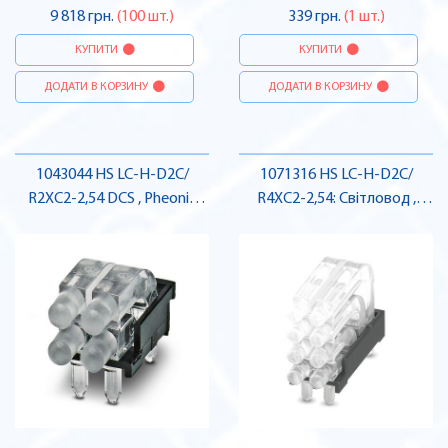
9 818 грн.
(100 шт.)
339 грн.
(1 шт.)
КУПИТИ
КУПИТИ
ДОДАТИ В КОРЗИНУ
ДОДАТИ В КОРЗИНУ
1043044 HS LC-H-D2C/
1071316 HS LC-H-D2C/
R2XC2-2,54 DCS , Pheonix
R4XC2-2,54: Світловод ,
Contact
Pheonix Contact