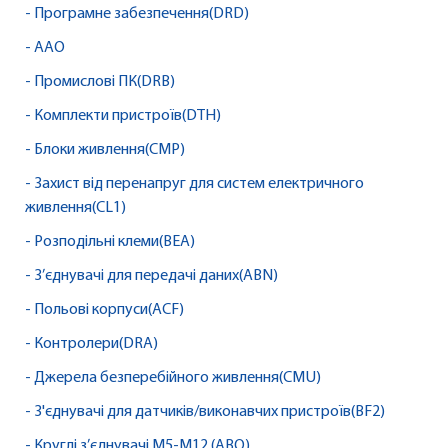
- Програмне забезпечення(DRD)
- AAO
- Промислові ПК(DRB)
- Комплекти пристроїв(DTH)
- Блоки живлення(CMP)
- Захист від перенапруг для систем електричного
живлення(CL1)
- Розподільні клеми(BEA)
- З’єднувачі для передачі даних(ABN)
- Польові корпуси(ACF)
- Контролери(DRA)
- Джерела безперебійного живлення(CMU)
- З'єднувачі для датчиків/виконавчих пристроїв(BF2)
- Круглі з’єднувачі M5-M12 (ABQ)