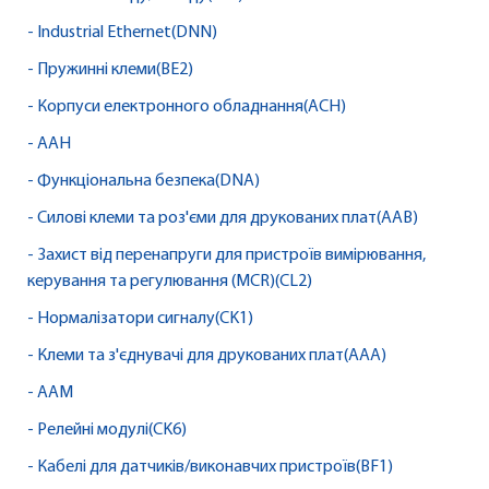
- Industrial Ethernet(DNN)
- Пружинні клеми(BE2)
- Корпуси електронного обладнання(ACH)
- AAH
- Функціональна безпека(DNA)
- Силові клеми та роз'єми для друкованих плат(AAB)
- Захист від перенапруги для пристроїв вимірювання,
керування та регулювання (MCR)(CL2)
- Нормалізатори сигналу(CK1)
- Клеми та з'єднувачі для друкованих плат(AAA)
- AAM
- Релейні модулі(CK6)
- Кабелі для датчиків/виконавчих пристроїв(BF1)