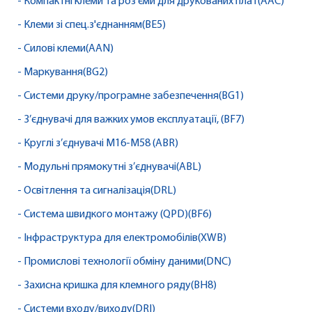
- Компактні клеми та роз'єми для друкованих плат(AAC)
- Клеми зі спец.з'єднанням(BE5)
- Силові клеми(AAN)
- Маркування(BG2)
- Системи друку/програмне забезпечення(BG1)
- З’єднувачі для важких умов експлуатації, (BF7)
- Круглі з’єднувачі M16-M58 (ABR)
- Модульні прямокутні з’єднувачі(ABL)
- Освітлення та сигналізація(DRL)
- Система швидкого монтажу (QPD)(BF6)
- Інфраструктура для електромобілів(XWB)
- Промислові технології обміну даними(DNC)
- Захисна кришка для клемного ряду(BH8)
- Системи входу/виходу(DRI)