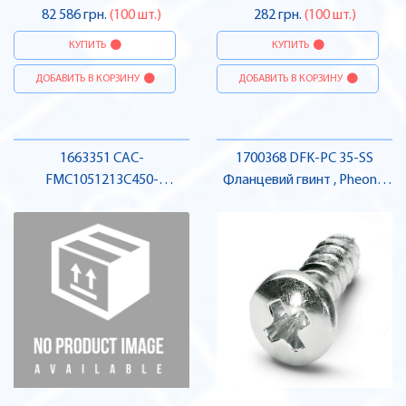
82 586 грн.
(100 шт.)
282 грн.
(100 шт.)
КУПИТЬ
КУПИТЬ
ДОБАВИТЬ В КОРЗИНУ
ДОБАВИТЬ В КОРЗИНУ
1663351 CAC-
1700368 DFK-PC 35-SS
FMC1051213C450-
Фланцевий гвинт , Pheonix
5MCL300/DR:
Contact
Комунікаційний кабель ,
Pheonix Contact