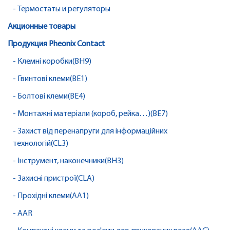
- Термостаты и регуляторы
Акционные товары
Продукция Pheonix Contact
- Клемні коробки(BH9)
- Гвинтові клеми(BE1)
- Болтові клеми(BE4)
- Монтажні матеріали (короб, рейка…)(BE7)
- Захист від перенапруги для інформаційних
технологій(CL3)
- Інструмент, наконечники(BH3)
- Захисні пристрої(CLA)
- Прохідні клеми(AA1)
- AAR