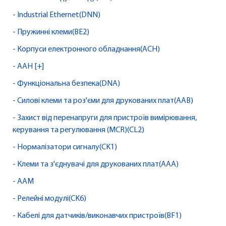
- Industrial Ethernet(DNN)
- Пружинні клеми(BE2)
- Корпуси електронного обладнання(ACH)
- AAH [+]
- Функціональна безпека(DNA)
- Силові клеми та роз'єми для друкованих плат(AAB)
- Захист від перенапруги для пристроїв вимірювання,
керування та регулювання (MCR)(CL2)
- Нормалізатори сигналу(CK1)
- Клеми та з'єднувачі для друкованих плат(AAA)
- AAM
- Релейні модулі(CK6)
- Кабелі для датчиків/виконавчих пристроїв(BF1)