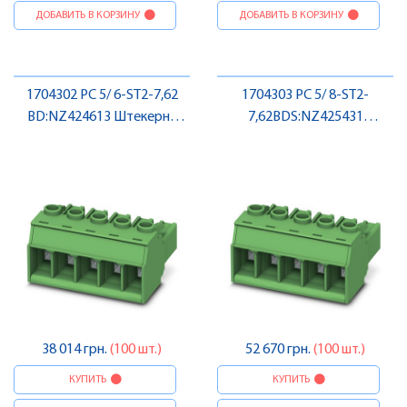
ДОБАВИТЬ В КОРЗИНУ
ДОБАВИТЬ В КОРЗИНУ
1704302 PC 5/ 6-ST2-7,62
1704303 PC 5/ 8-ST2-
BD:NZ424613 Штекерна
7,62BDS:NZ425431
частина роз'єму , Pheonix
Штекерна частина роз'єму ,
Contact
Pheonix Contact
38 014 грн.
(100 шт.)
52 670 грн.
(100 шт.)
КУПИТЬ
КУПИТЬ