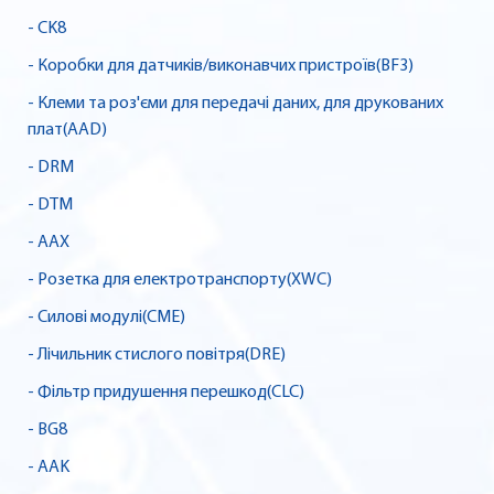
- CK8
- Коробки для датчиків/виконавчих пристроїв(BF3)
- Клеми та роз'єми для передачі даних, для друкованих
плат(AAD)
- DRM
- DTM
- AAX
- Розетка для електротранспорту(XWC)
- Силові модулі(CME)
- Лічильник стислого повітря(DRE)
- Фільтр придушення перешкод(CLC)
- BG8
- AAK