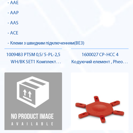
- AAE
- AAP
- AAS
- ACE
- Клеми з швидким підключенням(BE3)
1009483 PTSM 0,5/ 5-PL-2,5
1600027 CP-HCC 4
WH/BK SET1 Комплект
Кодуючий елемент , Pheonix
роз'ємів , Pheonix Contact
Contact