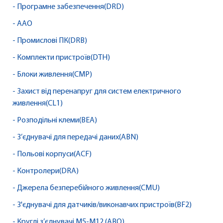
- Програмне забезпечення(DRD)
- AAO
- Промислові ПК(DRB)
- Комплекти пристроїв(DTH)
- Блоки живлення(CMP)
- Захист від перенапруг для систем електричного
живлення(CL1)
- Розподільні клеми(BEA)
- З’єднувачі для передачі даних(ABN)
- Польові корпуси(ACF)
- Контролери(DRA)
- Джерела безперебійного живлення(CMU)
- З'єднувачі для датчиків/виконавчих пристроїв(BF2)
- Круглі з’єднувачі M5-M12 (ABQ)