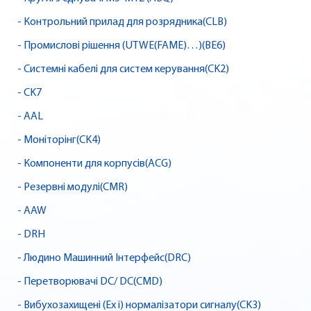
- Контрольний прилад для розрядника(CLB)
- Промислові рішення (UTWE(FAME)…)(BE6)
- Системні кабелі для систем керування(CK2)
- CK7
- AAL
- Моніторінг(CK4)
- Компоненти для корпусів(ACG)
- Резервні модулі(CMR)
- AAW
- DRH
- Людино Машинний Інтерфейс(DRC)
- Перетворювачі DC/ DC(CMD)
- Вибухозахищені (Ex i) нормалізатори сигналу(CK3)