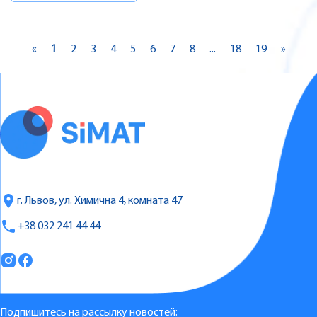
«
1
2
3
4
5
6
7
8
...
18
19
»
г. Львов, ул. Химична 4, комната 47
+38 032 241 44 44
Подпишитесь на рассылку новостей: