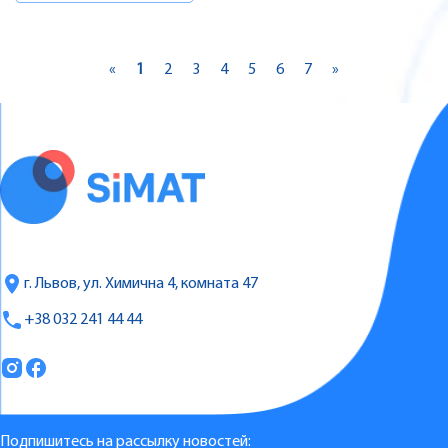
«
1
2
3
4
5
6
7
»
г. Львов, ул. Химична 4, комната 47
+38 032 241 44 44
Подпишитесь на рассылку новостей: