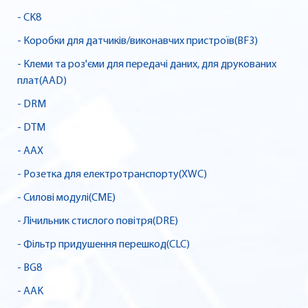
- CK8
- Коробки для датчиків/виконавчих пристроїв(BF3)
- Клеми та роз'єми для передачі даних, для друкованих
плат(AAD)
- DRM
- DTM
- AAX
- Розетка для електротранспорту(XWC)
- Силові модулі(CME)
- Лічильник стислого повітря(DRE)
- Фільтр придушення перешкод(CLC)
- BG8
- AAK