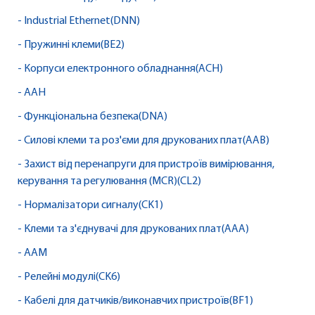
- Industrial Ethernet(DNN)
- Пружинні клеми(BE2)
- Корпуси електронного обладнання(ACH)
- AAH
- Функціональна безпека(DNA)
- Силові клеми та роз'єми для друкованих плат(AAB)
- Захист від перенапруги для пристроїв вимірювання,
керування та регулювання (MCR)(CL2)
- Нормалізатори сигналу(CK1)
- Клеми та з'єднувачі для друкованих плат(AAA)
- AAM
- Релейні модулі(CK6)
- Кабелі для датчиків/виконавчих пристроїв(BF1)