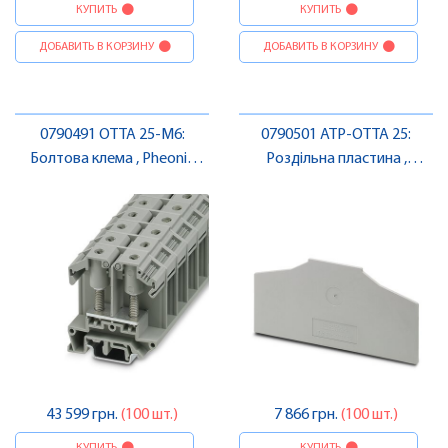
КУПИТЬ
КУПИТЬ
ДОБАВИТЬ В КОРЗИНУ
ДОБАВИТЬ В КОРЗИНУ
0790491 OTTA 25-M6:
0790501 ATP-OTTA 25:
Болтова клема , Pheonix
Роздільна пластина ,
Contact
Pheonix Contact
43 599 грн.
(100 шт.)
7 866 грн.
(100 шт.)