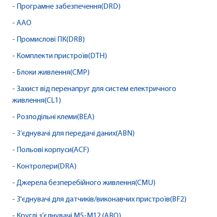
- Програмне забезпечення(DRD)
- AAO
- Промислові ПК(DRB)
- Комплекти пристроїв(DTH)
- Блоки живлення(CMP)
- Захист від перенапруг для систем електричного
живлення(CL1)
- Розподільні клеми(BEA)
- З’єднувачі для передачі даних(ABN)
- Польові корпуси(ACF)
- Контролери(DRA)
- Джерела безперебійного живлення(CMU)
- З'єднувачі для датчиків/виконавчих пристроїв(BF2)
- Круглі з’єднувачі M5-M12 (ABQ)