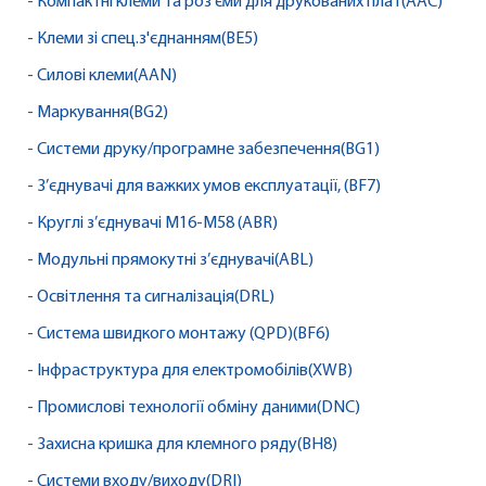
- Компактні клеми та роз'єми для друкованих плат(AAC)
- Клеми зі спец.з'єднанням(BE5)
- Силові клеми(AAN)
- Маркування(BG2)
- Системи друку/програмне забезпечення(BG1)
- З’єднувачі для важких умов експлуатації, (BF7)
- Круглі з’єднувачі M16-M58 (ABR)
- Модульні прямокутні з’єднувачі(ABL)
- Освітлення та сигналізація(DRL)
- Система швидкого монтажу (QPD)(BF6)
- Інфраструктура для електромобілів(XWB)
- Промислові технології обміну даними(DNC)
- Захисна кришка для клемного ряду(BH8)
- Системи входу/виходу(DRI)