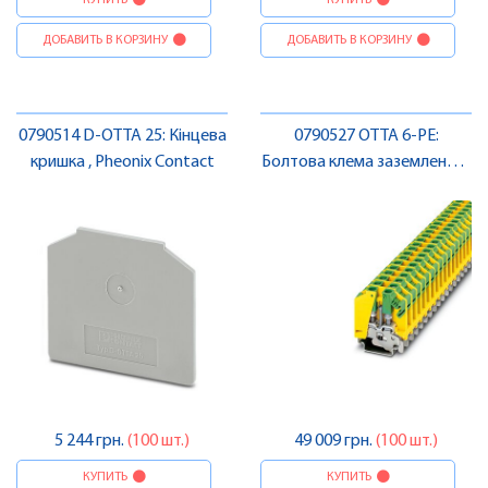
КУПИТЬ
КУПИТЬ
ДОБАВИТЬ В КОРЗИНУ
ДОБАВИТЬ В КОРЗИНУ
0790514 D-OTTA 25: Кінцева
0790527 OTTA 6-PE:
кришка , Pheonix Contact
Болтова клема заземлення ,
Pheonix Contact
5 244 грн.
(100 шт.)
49 009 грн.
(100 шт.)
КУПИТЬ
КУПИТЬ