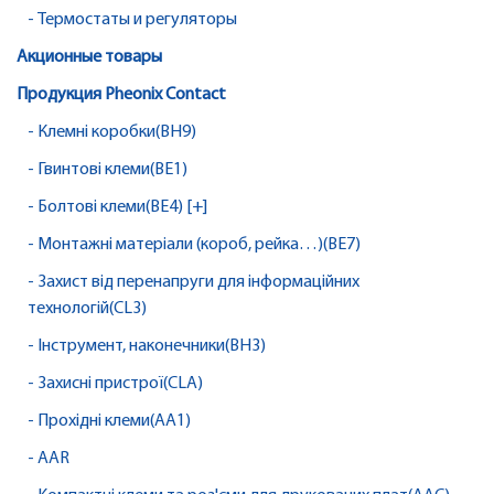
- Термостаты и регуляторы
Акционные товары
Продукция Pheonix Contact
- Клемні коробки(BH9)
- Гвинтові клеми(BE1)
- Болтові клеми(BE4) [+]
- Монтажні матеріали (короб, рейка…)(BE7)
- Захист від перенапруги для інформаційних
технологій(CL3)
- Інструмент, наконечники(BH3)
- Захисні пристрої(CLA)
- Прохідні клеми(AA1)
- AAR