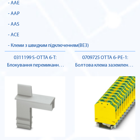
- AAE
- AAP
- AAS
- ACE
- Клеми з швидким підключенням(BE3)
0311199 S-OTTA 6-T:
0709725 OTTA 6-PE-1:
Блокування перемикання ,
Болтова клема заземлення ,
Pheonix Contact
Pheonix Contact