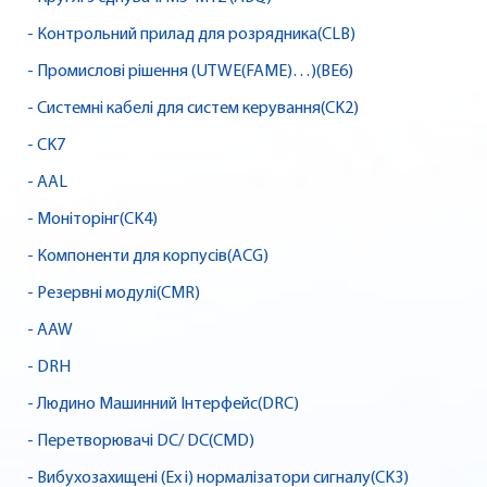
- Контрольний прилад для розрядника(CLB)
- Промислові рішення (UTWE(FAME)…)(BE6)
- Системні кабелі для систем керування(CK2)
- CK7
- AAL
- Моніторінг(CK4)
- Компоненти для корпусів(ACG)
- Резервні модулі(CMR)
- AAW
- DRH
- Людино Машинний Інтерфейс(DRC)
- Перетворювачі DC/ DC(CMD)
- Вибухозахищені (Ex i) нормалізатори сигналу(CK3)