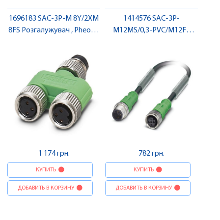
1696183 SAC-3P-M 8Y/2XM
1414576 SAC-3P-
8FS Розгалужувач , Pheonix
M12MS/0,3-PVC/M12FS
Contact
Кабель для датчика /
виконавчого елемента,
штекер-гніздо , Pheonix
Contact
1 174 грн.
782 грн.
КУПИТЬ
КУПИТЬ
ДОБАВИТЬ В КОРЗИНУ
ДОБАВИТЬ В КОРЗИНУ