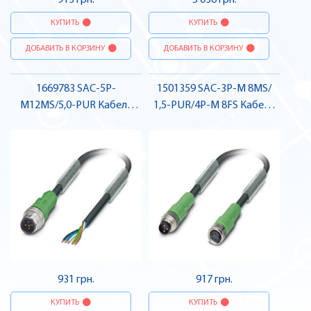
913 грн.
5 036 грн.
КУПИТЬ
КУПИТЬ
ДОБАВИТЬ В КОРЗИНУ
ДОБАВИТЬ В КОРЗИНУ
1669783 SAC-5P-
1501359 SAC-3P-M 8MS/
M12MS/5,0-PUR Кабель
1,5-PUR/4P-M 8FS Кабель
для датчика / виконавчого
для датчика / виконавчого
елемента, штекер , Pheonix
елемента, штекер-гніздо ,
Contact
Pheonix Contact
931 грн.
917 грн.
КУПИТЬ
КУПИТЬ