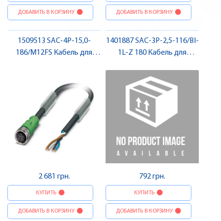
ДОБАВИТЬ В КОРЗИНУ
ДОБАВИТЬ В КОРЗИНУ
1509513 SAC-4P-15,0-
1401887 SAC-3P-2,5-116/BI-
186/M12FS Кабель для
1L-Z 180 Кабель для
датчика / виконавчого
датчика / виконавчого
елемента, гніздо , Pheonix
елемента, для
Contact
електромагнітного
клапану , Pheonix Contact
2 681 грн.
792 грн.
КУПИТЬ
КУПИТЬ
ДОБАВИТЬ В КОРЗИНУ
ДОБАВИТЬ В КОРЗИНУ