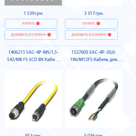
1 539 грн.
3 317 грн.
КУПИТЬ
КУПИТЬ
ДОБАВИТЬ В КОРЗИНУ
ДОБАВИТЬ В КОРЗИНУ
1406215 SAC-4P-MS/1,5-
1527605 SAC-4P-30,0-
542/M8 FS SCO BK Кабель
186/M12FS Кабель для
для датчика / виконавчого
датчика / виконавчого
елемента , Pheonix Contact
елемента, гніздо , Pheonix
Contact