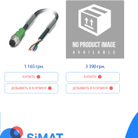
штекер , Pheonix Contact
виконавчого елемента,
штекер-гніздо , Pheonix
Contact
1 165 грн.
3 390 грн.
КУПИТЬ
КУПИТЬ
ДОБАВИТЬ В КОРЗИНУ
ДОБАВИТЬ В КОРЗИНУ