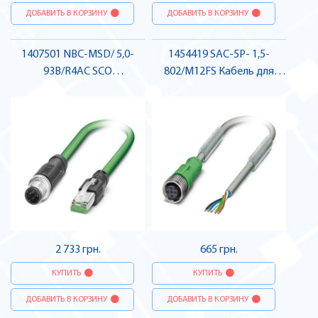
ДОБАВИТЬ В КОРЗИНУ
ДОБАВИТЬ В КОРЗИНУ
1407501 NBC-MSD/ 5,0-
1454419 SAC-5P- 1,5-
93B/R4AC SCO
802/M12FS Кабель для
Підготовлений кабель,
датчика / виконавчого
PROFINET, штекер-штекер ,
елемента, гніздо , Pheonix
Pheonix Contact
Contact
2 733 грн.
665 грн.
КУПИТЬ
КУПИТЬ
ДОБАВИТЬ В КОРЗИНУ
ДОБАВИТЬ В КОРЗИНУ