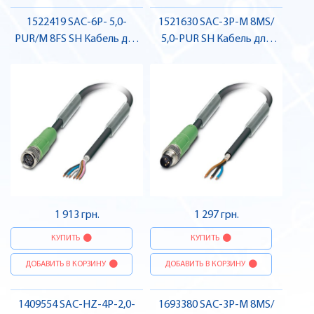
1522419 SAC-6P- 5,0-
1521630 SAC-3P-M 8MS/
PUR/M 8FS SH Кабель для
5,0-PUR SH Кабель для
датчика / виконавчого
датчика / виконавчого
елемента, гніздо , Pheonix
елемента, штекер , Pheonix
Contact
Contact
1 913 грн.
1 297 грн.
КУПИТЬ
КУПИТЬ
ДОБАВИТЬ В КОРЗИНУ
ДОБАВИТЬ В КОРЗИНУ
1409554 SAC-HZ-4P-2,0-
1693380 SAC-3P-M 8MS/