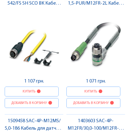
542/FS SH SCO BK Кабель
1,5-PUR/M12FR-2L Кабель
для датчика / виконавчого
для датчика / виконавчого
елемента , Pheonix Contact
елемента, штекер-гніздо ,
Pheonix Contact
1 107 грн.
1 071 грн.
КУПИТЬ
КУПИТЬ
ДОБАВИТЬ В КОРЗИНУ
ДОБАВИТЬ В КОРЗИНУ
1509458 SAC-4P-M12MS/
1403603 SAC-4P-
5,0-186 Кабель для датчика
M12FR/30,0-100/M12FR-2L
/ виконавчого елемента,
Кабель для датчика /