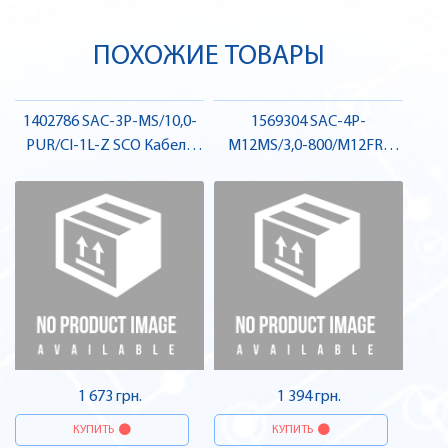
ПОХОЖИЕ ТОВАРЫ
1402786 SAC-3P-MS/10,0-
1569304 SAC-4P-
PUR/CI-1L-Z SCO Кабель
M12MS/3,0-800/M12FR-
для датчика / виконавчого
3LW Кабель для датчика /
елемента, для
виконавчого елемента,
електромагнітного
штекер-гніздо , Pheonix
клапану , Pheonix Contact
Contact
1 673 грн.
1 394 грн.
КУПИТЬ
КУПИТЬ