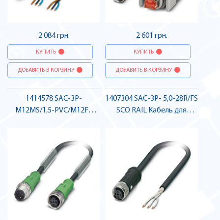
2 084 грн.
2 601 грн.
КУПИТЬ
КУПИТЬ
ДОБАВИТЬ В КОРЗИНУ
ДОБАВИТЬ В КОРЗИНУ
1414578 SAC-3P-
1407304 SAC-3P- 5,0-28R/FS
M12MS/1,5-PVC/M12FS
SCO RAIL Кабель для
Кабель для датчика /
датчика / виконавчого
виконавчого елемента,
елемента, гніздо , Pheonix
штекер-гніздо , Pheonix
Contact
Contact