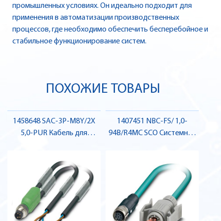
промышленных условиях. Он идеально подходит для
применения в автоматизации производственных
процессов, где необходимо обеспечить бесперебойное и
стабильное функционирование систем.
ПОХОЖИЕ ТОВАРЫ
1458648 SAC-3P-M8Y/2X
1407451 NBC-FS/ 1,0-
5,0-PUR Кабель для
94B/R4MC SCO Системний
датчика / виконавчого
кабель шини, ETHERNET ,
елемента, штекер , Pheonix
Pheonix Contact
Contact