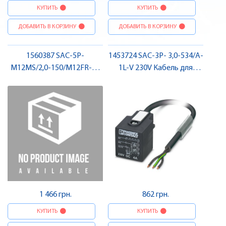
КУПИТЬ
КУПИТЬ
ДОБАВИТЬ В КОРЗИНУ
ДОБАВИТЬ В КОРЗИНУ
1560387 SAC-5P-
1453724 SAC-3P- 3,0-534/A-
M12MS/2,0-150/M12FR-3L
1L-V 230V Кабель для
Кабель для датчика /
датчика / виконавчого
виконавчого елемента,
елемента, для
штекер-гніздо , Pheonix
електромагнітного
Contact
клапану , Pheonix Contact
1 466 грн.
862 грн.
КУПИТЬ
КУПИТЬ