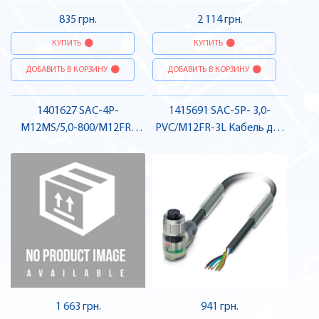
835 грн.
2 114 грн.
КУПИТЬ
КУПИТЬ
ДОБАВИТЬ В КОРЗИНУ
ДОБАВИТЬ В КОРЗИНУ
1401627 SAC-4P-
1415691 SAC-5P- 3,0-
M12MS/5,0-800/M12FR-
PVC/M12FR-3L Кабель для
3LW Кабель для датчика /
датчика / виконавчого
виконавчого елемента,
елемента, гніздо , Pheonix
штекер-гніздо , Pheonix
Contact
Contact
1 663 грн.
941 грн.