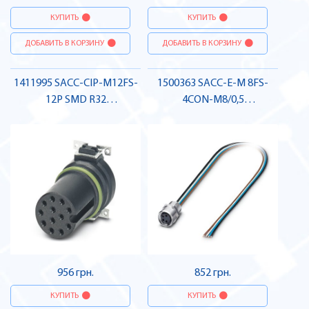
КУПИТЬ
КУПИТЬ
ДОБАВИТЬ В КОРЗИНУ
ДОБАВИТЬ В КОРЗИНУ
1411995 SACC-CIP-M12FS-
1500363 SACC-E-M 8FS-
12P SMD R32
4CON-M8/0,5
Вбудовуваний з'єднувач ,
Вбудовуваний з'єднувач
Pheonix Contact
для датчика / виконавчого
елемента, гніздо , Pheonix
Contact
956 грн.
852 грн.
КУПИТЬ
КУПИТЬ