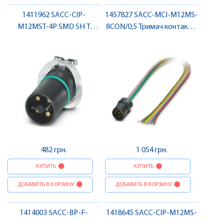
1411962 SACC-CIP-
1457827 SACC-MCI-M12MS-
M12MST-4P SMD SH T
8CON/0,5 Тримач контактів
Вбудовуваний з'єднувач ,
з проводом, штекер ,
Pheonix Contact
Pheonix Contact
482 грн.
1 054 грн.
КУПИТЬ
КУПИТЬ
ДОБАВИТЬ В КОРЗИНУ
ДОБАВИТЬ В КОРЗИНУ
1414003 SACC-BP-F-
1418645 SACC-CIP-M12MS-