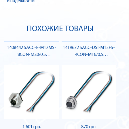
и надежности.
ПОХОЖИЕ ТОВАРЫ
1408442 SACC-E-M12MS-
1419632 SACC-DSI-M12FS-
8CON-M20/0,5
4CON-M16/0,5
Вбудовуваний з'єднувач
Вбудовуваний з'єднувач
датчика / виконавчого
для датчика / виконавчого
елемента, штекер , Pheonix
елемента, гніздо , Pheonix
Contact
Contact
1 601 грн.
870 грн.