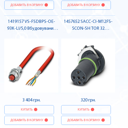
ДОБАВИТЬ В КОРЗИНУ
ДОБАВИТЬ В КОРЗИНУ
1419157 VS-FSDBPS-OE-
1457652 SACC-CI-M12FS-
93K-LI/5,0 Вбудовуваний
5CON-SH TOR 32
з'єднувач для шинної
Вбудовуваний з'єднувач
системи, Sercos III, гніздо ,
для датчика / виконавчого
Pheonix Contact
елемента, гніздо , Pheonix
Contact
3 404 грн.
320 грн.
КУПИТЬ
КУПИТЬ
ДОБАВИТЬ В КОРЗИНУ
ДОБАВИТЬ В КОРЗИНУ