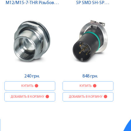
M12/M15-7-THR Різьбовий
5P SMD SH-SP
елемент корпусу , Pheonix
Вбудовуваний з'єднувач ,
Contact
Pheonix Contact
240 грн.
848 грн.
КУПИТЬ
КУПИТЬ
ДОБАВИТЬ В КОРЗИНУ
ДОБАВИТЬ В КОРЗИНУ