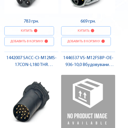
783 грн.
669 грн.
КУПИТЬ
КУПИТЬ
ДОБАВИТЬ В КОРЗИНУ
ДОБАВИТЬ В КОРЗИНУ
1442007 SACC-CI-M12MS-
1446537 VS-M12FSBP-OE-
17CON-L180 THR
936-10,0 Вбудовуваний
Вбудовуваний з'єднувач
з'єднувач для шинної
датчика / виконавчого
системи, PROFINET, гніздо ,
елемента, штекер , Pheonix
Pheonix Contact
Contact