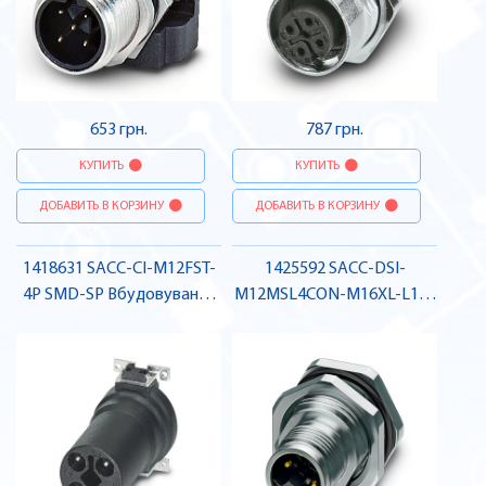
653 грн.
787 грн.
КУПИТЬ
КУПИТЬ
ДОБАВИТЬ В КОРЗИНУ
ДОБАВИТЬ В КОРЗИНУ
1418631 SACC-CI-M12FST-
1425592 SACC-DSI-
4P SMD-SP Вбудовуваний
M12MSL4CON-M16XL-L180
з'єднувач , Pheonix Contact
Вбудовуваний з'єднувач,
штекер , Pheonix Contact