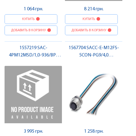
1 064 грн.
8 214 грн.
КУПИТЬ
КУПИТЬ
ДОБАВИТЬ В КОРЗИНУ
ДОБАВИТЬ В КОРЗИНУ
1557219 SAC-
1567704 SACC-E-M12FS-
4PM12MSD/1,0-936/BP-
5CON-PG9/4,0
M12FSD Підготовлений
Вбудовуваний з'єднувач
кабель, PROFINET, штекер-
для датчика / виконавчого
гніздо , Pheonix Contact
елемента, гніздо , Pheonix
Contact
3 995 грн.
1 258 грн.