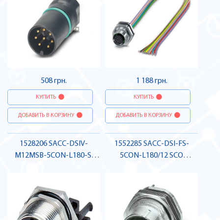
508 грн.
1 188 грн.
КУПИТЬ
КУПИТЬ
ДОБАВИТЬ В КОРЗИНУ
ДОБАВИТЬ В КОРЗИНУ
1528206 SACC-DSIV-
1552285 SACC-DSI-FS-
M12MSB-5CON-L180-SI
5CON-L180/12 SCO
Вбудовуваний з'єднувач
Вбудовуваний з'єднувач
датчика / виконавчого
для датчика / виконавчого
елемента, штекер , Pheonix
елемента, гніздо , Pheonix
Contact
Contact