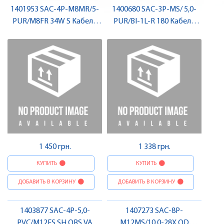
1401953 SAC-4P-M8MR/5-
1400680 SAC-3P-MS/ 5,0-
PUR/M8FR 34W S Кабель
PUR/BI-1L-R 180 Кабель
для датчика / виконавчого
для датчика / виконавчого
елемента, штекер-гніздо ,
елемента, для
Pheonix Contact
електромагнітного
клапану , Pheonix Contact
1 450 грн.
1 338 грн.
КУПИТЬ
КУПИТЬ
ДОБАВИТЬ В КОРЗИНУ
ДОБАВИТЬ В КОРЗИНУ
1403877 SAC-4P-5,0-
1407273 SAC-8P-
PVC/M12FS SH OBS VA
M12MS/10,0-28X OD