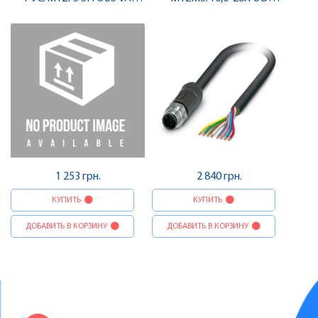
Кабель для датчика /
Кабель для датчика /
виконавчого елемента,
виконавчого елемента,
гніздо , Pheonix Contact
штекер , Pheonix Contact
1 253 грн.
2 840 грн.
КУПИТЬ
КУПИТЬ
ДОБАВИТЬ В КОРЗИНУ
ДОБАВИТЬ В КОРЗИНУ