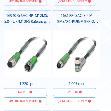
ДОБАВИТЬ В КОРЗИНУ
ДОБАВИТЬ В КОРЗИНУ
1694075 SAC-4P-M12MS/
1681994 SAC-3P-M
5,0-PUR/M12FS Кабель для
8MS/0,6-PUR/M 8FR-2L
датчика / виконавчого
Кабель для датчика /
елемента, штекер-гніздо ,
виконавчого елемента,
Pheonix Contact
штекер-гніздо , Pheonix
Contact
1 220 грн.
1 005 грн.
КУПИТЬ
КУПИТЬ
ДОБАВИТЬ В КОРЗИНУ
ДОБАВИТЬ В КОРЗИНУ