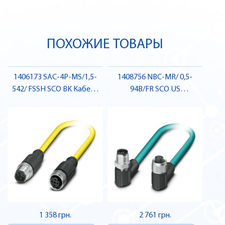
ПОХОЖИЕ ТОВАРЫ
1406173 SAC-4P-MS/1,5-
1408756 NBC-MR/ 0,5-
542/ FSSH SCO BK Кабель
94B/FR SCO US
для датчика / виконавчого
Підготовлений кабель ,
елемента , Pheonix Contact
Pheonix Contact
1 358 грн.
2 761 грн.