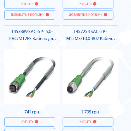
КУПИТЬ
КУПИТЬ
ДОБАВИТЬ В КОРЗИНУ
ДОБАВИТЬ В КОРЗИНУ
1453889 SAC-5P- 5,0-
1457254 SAC-5P-
PVC/M12FS Кабель для
M12MS/10,0-802 Кабель
датчика / виконавчого
для датчика / виконавчого
елемента, гніздо , Pheonix
елемента, штекер , Pheonix
Contact
Contact
741 грн.
1 795 грн.
КУПИТЬ
КУПИТЬ