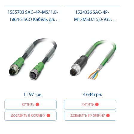
1555703 SAC-4P-MS/ 1,0-
1524336 SAC-4P-
186/FS SCO Кабель для
M12MSD/15,0-935
датчика / виконавчого
Підготовлений кабель,
елемента, штекер-гніздо ,
PROFINET, штекер , Pheonix
Pheonix Contact
Contact
1 197 грн.
4 644 грн.
КУПИТЬ
КУПИТЬ
ДОБАВИТЬ В КОРЗИНУ
ДОБАВИТЬ В КОРЗИНУ