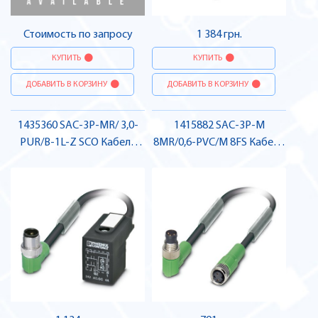
Стоимость по запросу
1 384 грн.
КУПИТЬ
КУПИТЬ
ДОБАВИТЬ В КОРЗИНУ
ДОБАВИТЬ В КОРЗИНУ
1435360 SAC-3P-MR/ 3,0-
1415882 SAC-3P-M
PUR/B-1L-Z SCO Кабель
8MR/0,6-PVC/M 8FS Кабель
для датчика / виконавчого
для датчика / виконавчого
елемента, для
елемента, гніздо-штекер ,
електромагнітного
Pheonix Contact
клапану , Pheonix Contact