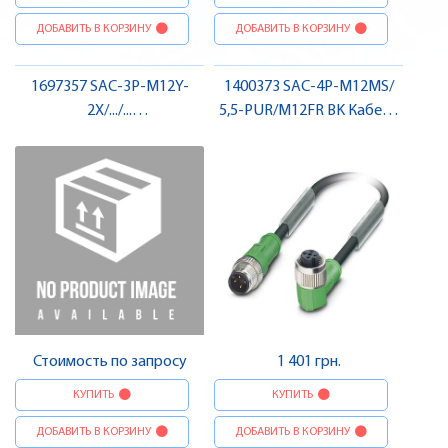
ДОБАВИТЬ В КОРЗИНУ
ДОБАВИТЬ В КОРЗИНУ
1697357 SAC-3P-M12Y-
1400373 SAC-4P-M12MS/
2X/.../...
5,5-PUR/M12FR BK Кабель
PLUSCONПромисловий
для датчика / виконавчого
штекер , Pheonix Contact
елемента, штекер-гніздо ,
Pheonix Contact
Стоимость по запросу
1 401 грн.
КУПИТЬ
КУПИТЬ
ДОБАВИТЬ В КОРЗИНУ
ДОБАВИТЬ В КОРЗИНУ