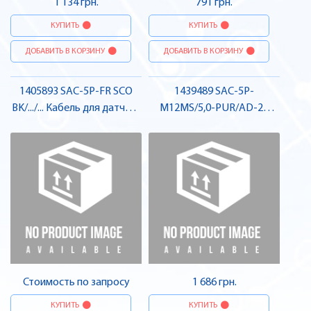
1 134 грн.
791 грн.
КУПИТЬ
КУПИТЬ
ДОБАВИТЬ В КОРЗИНУ
ДОБАВИТЬ В КОРЗИНУ
1405893 SAC-5P-FR SCO
1439489 SAC-5P-
BK/.../... Кабель для датчика
M12MS/5,0-PUR/AD-2L
виконавчого елемента ,
Кабель для датчика /
Pheonix Contact
виконавчого елемента, для
електромагнітного
клапану , Pheonix Contact
Стоимость по запросу
1 686 грн.
КУПИТЬ
КУПИТЬ