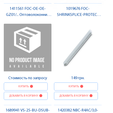
1411561 FOC-OE-OE-
1019676 FOC-
GZ01/... Оптоволоконний
SHRINKSPLICE-PROTECT
кабель 50/125 мкм, OM2 ,
Захисний елемент , Pheonix
Pheonix Contact
Contact
Стоимость по запросу
149 грн.
КУПИТЬ
КУПИТЬ
ДОБАВИТЬ В КОРЗИНУ
ДОБАВИТЬ В КОРЗИНУ
1689941 VS-25-BU-DSUB-
1420382 NBC-R4AC/3,0-