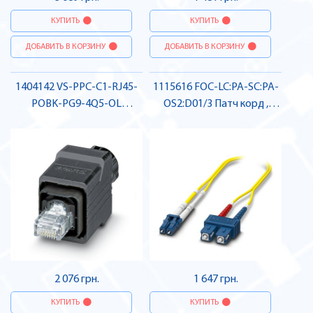
КУПИТЬ
КУПИТЬ
ДОБАВИТЬ В КОРЗИНУ
ДОБАВИТЬ В КОРЗИНУ
1404142 VS-PPC-C1-RJ45-
1115616 FOC-LC:PA-SC:PA-
POBK-PG9-4Q5-OL
OS2:D01/3 Патч корд ,
Штекерний з'єднувач RJ45 ,
Pheonix Contact
Pheonix Contact
2 076 грн.
1 647 грн.
КУПИТЬ
КУПИТЬ