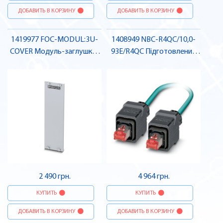
ДОБАВИТЬ В КОРЗИНУ
ДОБАВИТЬ В КОРЗИНУ
1419977 FOC-MODUL:3U-
1408949 NBC-R4QC/10,0-
COVER Модуль-заглушка ,
93E/R4QC Підготовлений
Pheonix Contact
кабель ETHERNET , Pheonix
Contact
2 490 грн.
4 964 грн.
КУПИТЬ
КУПИТЬ
ДОБАВИТЬ В КОРЗИНУ
ДОБАВИТЬ В КОРЗИНУ