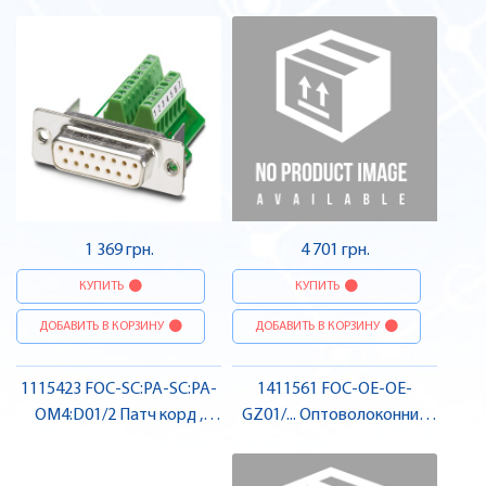
Контактна вставка D-SUB ,
Комплект монтажної рами ,
Pheonix Contact
Pheonix Contact
1 369 грн.
4 701 грн.
КУПИТЬ
КУПИТЬ
ДОБАВИТЬ В КОРЗИНУ
ДОБАВИТЬ В КОРЗИНУ
1115423 FOC-SC:PA-SC:PA-
1411561 FOC-OE-OE-
OM4:D01/2 Патч корд ,
GZ01/... Оптоволоконний
Pheonix Contact
кабель 50/125 мкм, OM2 ,
Pheonix Contact