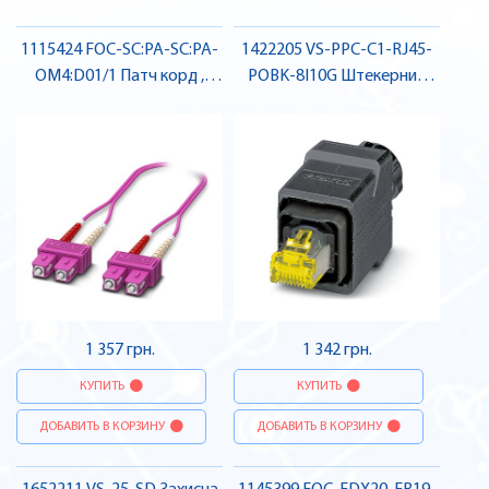
1115424 FOC-SC:PA-SC:PA-
1422205 VS-PPC-C1-RJ45-
OM4:D01/1 Патч корд ,
POBK-8I10G Штекерний
Pheonix Contact
з'єднувач RJ45 , Pheonix
Contact
1 357 грн.
1 342 грн.
КУПИТЬ
КУПИТЬ
ДОБАВИТЬ В КОРЗИНУ
ДОБАВИТЬ В КОРЗИНУ