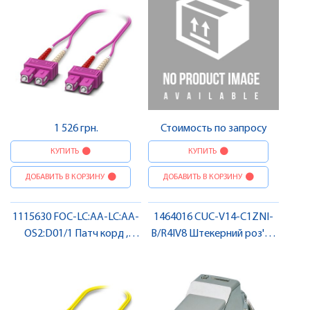
1 526 грн.
Стоимость по запросу
КУПИТЬ
КУПИТЬ
ДОБАВИТЬ В КОРЗИНУ
ДОБАВИТЬ В КОРЗИНУ
1115630 FOC-LC:AA-LC:AA-
1464016 CUC-V14-C1ZNI-
OS2:D01/1 Патч корд ,
B/R4IV8 Штекерний роз'єм
Pheonix Contact
RJ45 , Pheonix Contact