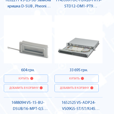
1652211 VS-25-SD Захисна
1145399 FOC-FDX20-FR19-
кришка D-SUB , Pheonix
STD12-OM1-PT9
Contact
З'єднувальна коробка ,
Pheonix Contact
604 грн.
33 695 грн.
КУПИТЬ
КУПИТЬ
ДОБАВИТЬ В КОРЗИНУ
ДОБАВИТЬ В КОРЗИНУ
1688094 VS-15-BU-
1652525 VS-ADP24-
DSUB/16-MPT-0,5
VS09GS-ST/ST/RJ45