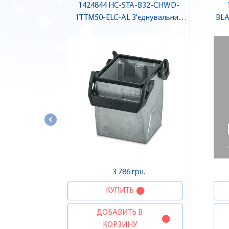
1424844 HC-STA-B32-CHWD-
1TTM50-ELC-AL З'єднувальний
BLA
корпус , Pheonix Contact
3 786 грн.
КУПИТЬ
ДОБАВИТЬ В
КОРЗИНУ