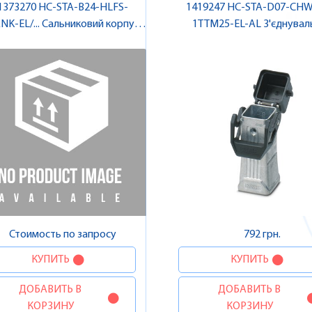
1373270 HC-STA-B24-HLFS-
1419247 HC-STA-D07-CH
NK-EL/... Сальниковий корпус ,
1TTM25-EL-AL З'єднувал
Pheonix Contact
корпус , Pheonix Cont
Стоимость по запросу
792 грн.
КУПИТЬ
КУПИТЬ
ДОБАВИТЬ В
ДОБАВИТЬ В
КОРЗИНУ
КОРЗИНУ