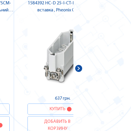
WSCM-
1584392 HC-D 25-I-CT-M Штекерна
13727
ьний
вставка , Pheonix Contact
1TTM25-EL
act
637 грн.
Сто
КУПИТЬ
ДОБАВИТЬ В
Д
КОРЗИНУ