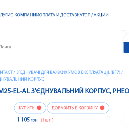
СЛУГИ
О КОМПАНИИ
ОПЛАТА И ДОСТАВКА
ТОП / АКЦИИ
NTACT
/
З’ЄДНУВАЧІ ДЛЯ ВАЖКИХ УМОВ ЕКСПЛУАТАЦІЇ, (BF7)
/
'ЄДНУВАЛЬНИЙ КОРПУС
TM25-EL-AL З'ЄДНУВАЛЬНИЙ КОРПУС, PHE
КУПИТЬ
ДОБАВИТЬ В КОРЗИНУ
1 105
грн.
(1 шт. )