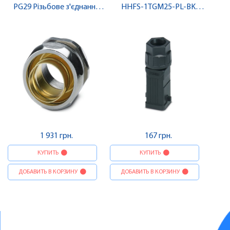
PG29 Різьбове з'єднання
HHFS-1TGM25-PL-BK
кабелю з латуні , Pheonix
Сальниковий корпус ,
Contact
Pheonix Contact
1 931 грн.
167 грн.
КУПИТЬ
КУПИТЬ
ДОБАВИТЬ В КОРЗИНУ
ДОБАВИТЬ В КОРЗИНУ