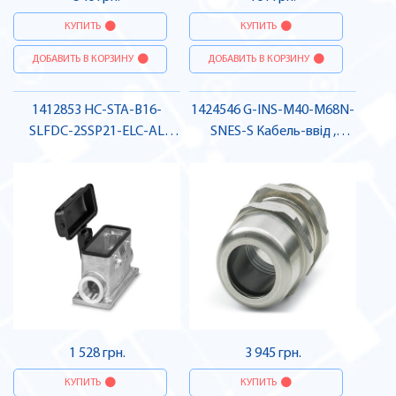
КУПИТЬ
КУПИТЬ
ДОБАВИТЬ В КОРЗИНУ
ДОБАВИТЬ В КОРЗИНУ
1412853 HC-STA-B16-
1424546 G-INS-M40-M68N-
SLFDC-2SSP21-ELC-AL
SNES-S Кабель-ввід ,
Приладовий корпус ,
Pheonix Contact
Pheonix Contact
1 528 грн.
3 945 грн.
КУПИТЬ
КУПИТЬ