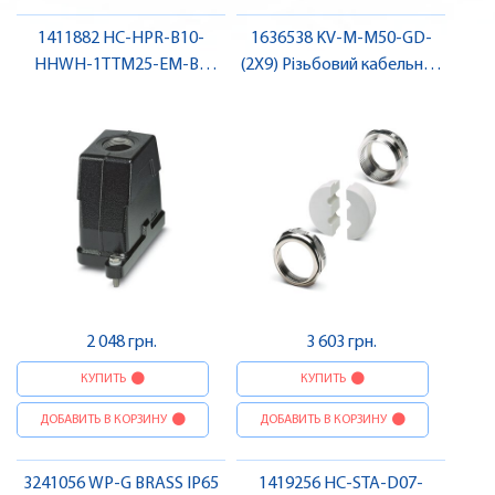
1411882 HC-HPR-B10-
1636538 KV-M-M50-GD-
HHWH-1TTM25-EM-BK
(2X9) Різьбовий кабельний
Сальниковий корпус ,
ввід , Pheonix Contact
Pheonix Contact
2 048 грн.
3 603 грн.
КУПИТЬ
КУПИТЬ
ДОБАВИТЬ В КОРЗИНУ
ДОБАВИТЬ В КОРЗИНУ
3241056 WP-G BRASS IP65
1419256 HC-STA-D07-