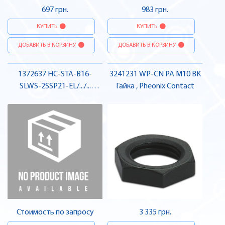
697 грн.
983 грн.
КУПИТЬ
КУПИТЬ
ДОБАВИТЬ В КОРЗИНУ
ДОБАВИТЬ В КОРЗИНУ
1372637 HC-STA-B16-
3241231 WP-CN PA M10 BK
SLWS-2SSP21-EL/.../...
Гайка , Pheonix Contact
Приладовий корпус ,
Pheonix Contact
Стоимость по запросу
3 335 грн.