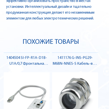
эффективно организовать пространство в местах
установки. Интеллектуальный дизайн и тщательно
продуманная конструкция делают его незаменимым
элементом для любых электротехнических решений.
ПОХОЖИЕ ТОВАРЫ
1404504 SI-FP-R1A-D1B-
1411176 G-INS-PG29-
U1A/0,7 Фронтальна
M68N-NNES-S Кабель-ввід
панель з контактними
, Pheonix Contact
вставками , Pheonix
Contact