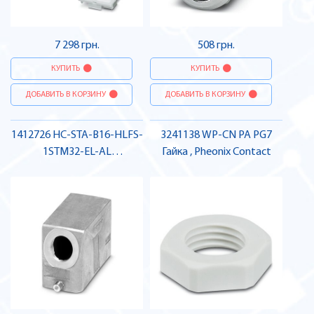
7 298 грн.
508 грн.
КУПИТЬ
КУПИТЬ
ДОБАВИТЬ В КОРЗИНУ
ДОБАВИТЬ В КОРЗИНУ
1412726 HC-STA-B16-HLFS-
3241138 WP-CN PA PG7
1STM32-EL-AL
Гайка , Pheonix Contact
Сальниковий корпус ,
Pheonix Contact