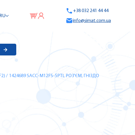
+38 032 241 44 44
RU
info@simat.com.ua
F2)
/
1424689 SACC-M12FS-5PTL РОЗ'ЄМ, ГНІЗДО