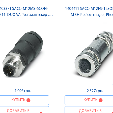
403371 SACC-M12MS-5CON-
1404411 SACC-M12FS-12SOL
G11-DUO VA Роз'єм, штекер ,
M SH Роз'єм, гніздо , Pheonix
Pheonix Contact
Contact
1 093 грн.
2 527 грн.
КУПИТЬ
КУПИТЬ
ДОБАВИТЬ В
ДОБАВИТЬ В