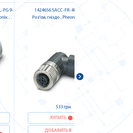
-PG 9-
1424656 SACC-FR-4PL M SCO
1559000
Роз'єм, гніздо , Pheonix Contact
M SKIN Роз
Д
533 грн.
КУПИТЬ
ДОБАВИТЬ В