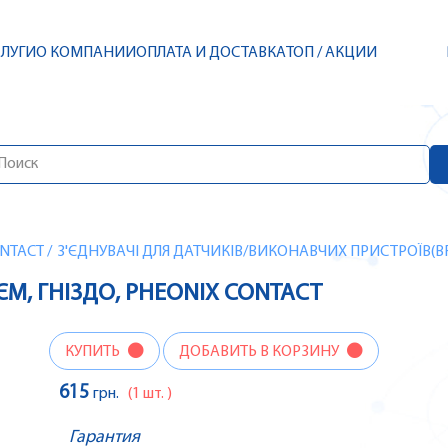
СЛУГИ
О КОМПАНИИ
ОПЛАТА И ДОСТАВКА
ТОП / АКЦИИ
NTACT
/
З'ЄДНУВАЧІ ДЛЯ ДАТЧИКІВ/ВИКОНАВЧИХ ПРИСТРОЇВ(B
'ЄМ, ГНІЗДО, PHEONIX CONTACT
КУПИТЬ
ДОБАВИТЬ В КОРЗИНУ
615
грн.
(1 шт. )
Гарантия