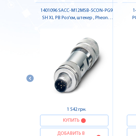
1401096 SACC-M12MSB-5CON-PG9
1
SH XL PB Роз'єм, штекер , Pheonix
P
Contact
1 542 грн.
КУПИТЬ
ДОБАВИТЬ В