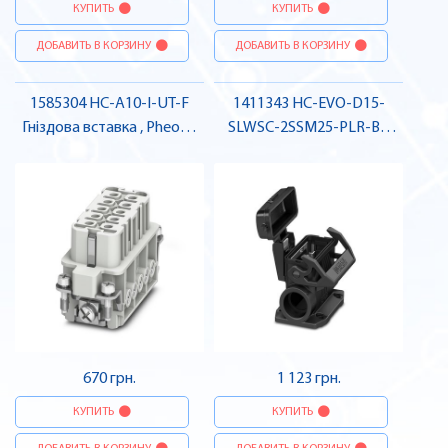
КУПИТЬ
КУПИТЬ
ДОБАВИТЬ В КОРЗИНУ
ДОБАВИТЬ В КОРЗИНУ
1585304 HC-A10-I-UT-F
1411343 HC-EVO-D15-
Гніздова вставка , Pheonix
SLWSC-2SSM25-PLR-BK
Contact
Монтажний корпус ,
Pheonix Contact
670 грн.
1 123 грн.
КУПИТЬ
КУПИТЬ