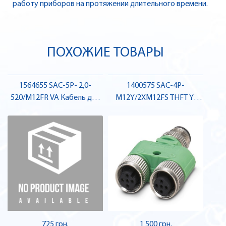
работу приборов на протяжении длительного времени.
ПОХОЖИЕ ТОВАРЫ
1564655 SAC-5P- 2,0-
1400575 SAC-4P-
520/M12FR VA Кабель для
M12Y/2XM12FS THFT Y-
датчика / виконавчого
подібний розгалужувач,
елемента, гніздо , Pheonix
штекер-гніздо, гніздо ,
Contact
Pheonix Contact
725 грн.
1 500 грн.