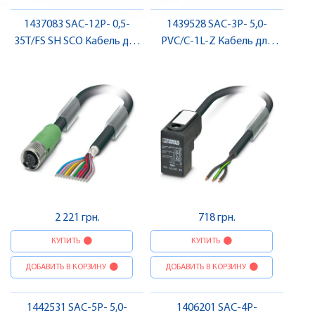
1437083 SAC-12P- 0,5-
1439528 SAC-3P- 5,0-
35T/FS SH SCO Кабель для
PVC/C-1L-Z Кабель для
датчика / виконавчого
датчика / виконавчого
елемента, гніздо , Pheonix
елемента, для
Contact
електромагнітного
клапану , Pheonix Contact
2 221 грн.
718 грн.
КУПИТЬ
КУПИТЬ
ДОБАВИТЬ В КОРЗИНУ
ДОБАВИТЬ В КОРЗИНУ
1442531 SAC-5P- 5,0-
1406201 SAC-4P-