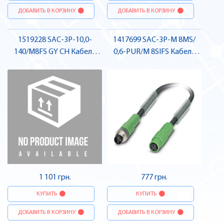
ДОБАВИТЬ В КОРЗИНУ
ДОБАВИТЬ В КОРЗИНУ
1519228 SAC-3P-10,0-
1417699 SAC-3P-M 8MS/
140/M8FS GY CH Кабель
0,6-PUR/M 8SIFS Кабель
для датчика / виконавчого
для датчика / виконавчого
елемента, гніздо , Pheonix
елемента , Pheonix Contact
Contact
1 101 грн.
777 грн.
КУПИТЬ
КУПИТЬ
ДОБАВИТЬ В КОРЗИНУ
ДОБАВИТЬ В КОРЗИНУ