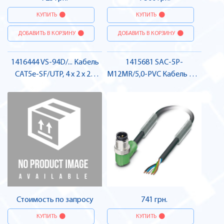
КУПИТЬ
КУПИТЬ
ДОБАВИТЬ В КОРЗИНУ
ДОБАВИТЬ В КОРЗИНУ
1416444 VS-94D/... Кабель
1415681 SAC-5P-
CAT5e-SF/UTP, 4 x 2 x 26
M12MR/5,0-PVC Кабель для
AWG , Pheonix Contact
датчика / виконавчого
елемента , Pheonix Contact
Стоимость по запросу
741 грн.
КУПИТЬ
КУПИТЬ