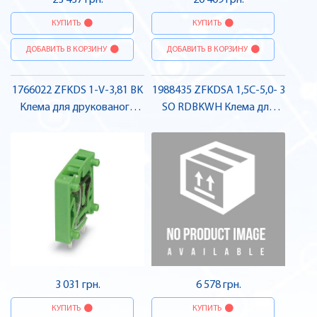
23 437 грн.
20 409 грн.
КУПИТЬ
КУПИТЬ
ДОБАВИТЬ В КОРЗИНУ
ДОБАВИТЬ В КОРЗИНУ
1766022 ZFKDS 1-V-3,81 BK
1988435 ZFKDSA 1,5C-5,0- 3
Клема для друкованого
SO RDBKWH Клема для
монтажу , Pheonix Contact
друкованого монтажу ,
Pheonix Contact
3 031 грн.
6 578 грн.
КУПИТЬ
КУПИТЬ