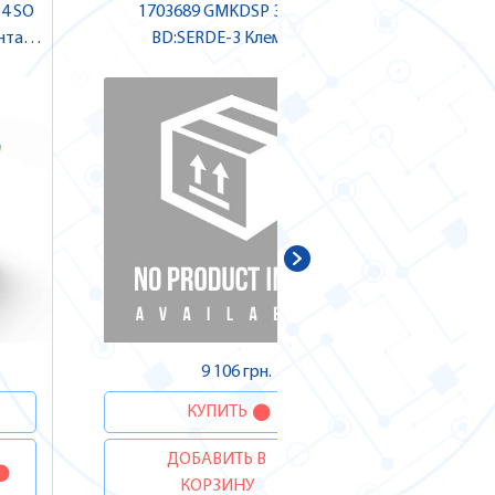
-4 SO
1703689 GMKDSP 3/ 3-7,62
1706387
тажу ,
BD:SERDE-3 Клема для
Клема дл
друкованого монтажу , Pheonix
Contact
Д
9 106 грн.
КУПИТЬ
ДОБАВИТЬ В
КОРЗИНУ