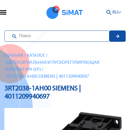
RU
ГЛАВНАЯ
/
КАТАЛОГ
/
СВЕТОСИГНАЛЬНАЯ И ПУСКОРЕГУЛИРУЮЩАЯ
АППАРАТУРА (EP)
/
3RT2038-1AH00 SIEMENS | 4011209940697
3RT2038-1AH00 SIEMENS |
4011209940697