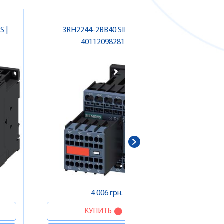
S |
3RH2244-2BB40 SIEMENS |
3RV202
4011209828148
Д
4 006 грн.
КУПИТЬ