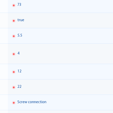
73
true
5.5
4
12
22
Screw connection