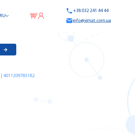
+38 032 241 44 44
RU
info@simat.com.ua
 | 4011209785182