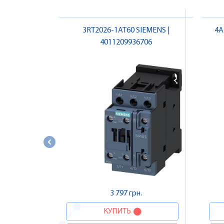
3RT2026-1AT60 SIEMENS |
4A
4011209936706
3 797 грн.
КУПИТЬ