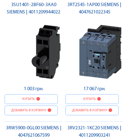
3SU1401-2BF60-3AA0
3RT2545-1AP00 SIEMENS |
SIEMENS | 4011209944022
4047621022345
1 003 грн.
17 067 грн.
КУПИТЬ
КУПИТЬ
ДОБАВИТЬ В КОРЗИНУ
ДОБАВИТЬ В КОРЗИНУ
3RW5900-0GL00 SIEMENS |
3RV2321-1KC20 SIEMENS |
4047621067599
4011209903241