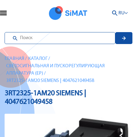
RU
ГЛАВНАЯ
/
КАТАЛОГ
/
СВЕТОСИГНАЛЬНАЯ И ПУСКОРЕГУЛИРУЮЩАЯ
АППАРАТУРА (EP)
/
3RT2325-1AM20 SIEMENS | 4047621049458
3RT2325-1AM20 SIEMENS |
4047621049458