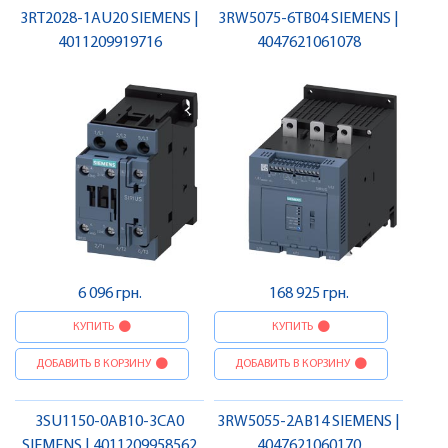
3RT2028-1AU20 SIEMENS |
3RW5075-6TB04 SIEMENS |
4011209919716
4047621061078
6 096 грн.
168 925 грн.
КУПИТЬ
КУПИТЬ
ДОБАВИТЬ В КОРЗИНУ
ДОБАВИТЬ В КОРЗИНУ
3SU1150-0AB10-3CA0
3RW5055-2AB14 SIEMENS |
SIEMENS | 4011209958562
4047621060170