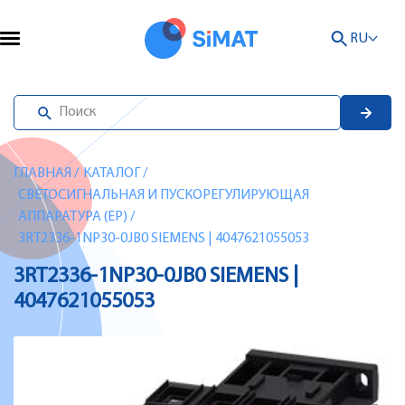
RU
ГЛАВНАЯ
/
КАТАЛОГ
/
СВЕТОСИГНАЛЬНАЯ И ПУСКОРЕГУЛИРУЮЩАЯ
АППАРАТУРА (EP)
/
3RT2336-1NP30-0JB0 SIEMENS | 4047621055053
3RT2336-1NP30-0JB0 SIEMENS |
4047621055053