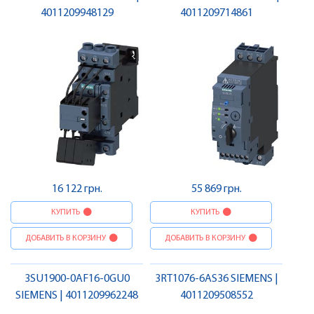
4011209948129
4011209714861
16 122 грн.
55 869 грн.
КУПИТЬ
КУПИТЬ
ДОБАВИТЬ В КОРЗИНУ
ДОБАВИТЬ В КОРЗИНУ
3SU1900-0AF16-0GU0
3RT1076-6AS36 SIEMENS |
SIEMENS | 4011209962248
4011209508552