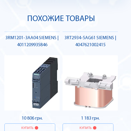
ПОХОЖИЕ ТОВАРЫ
3RM1201-3AA04 SIEMENS |
3RT2934-5AG61 SIEMENS |
4011209935846
4047621002415
10 806 грн.
1 183 грн.
КУПИТЬ
КУПИТЬ