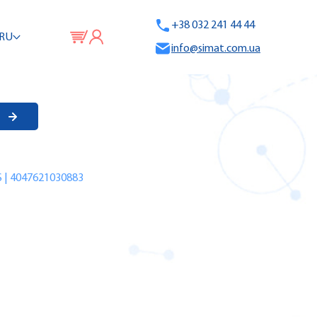
+38 032 241 44 44
RU
info@simat.com.ua
 | 4047621030883