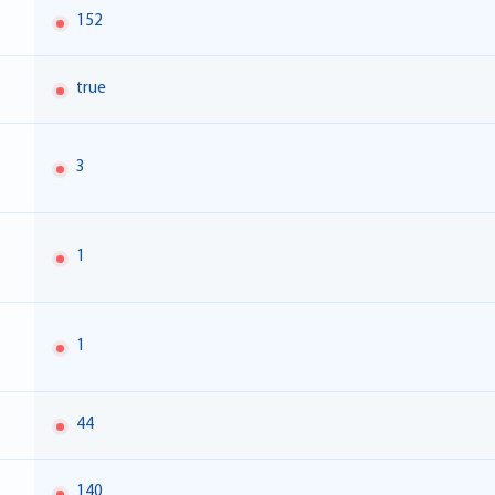
152
true
3
1
1
44
140