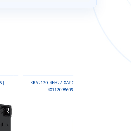
 |
3RA2120-4EH27-0AP0 SIEMENS |
3RQ3
4011209860971