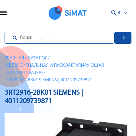
RU
ГЛАВНАЯ
/
КАТАЛОГ
/
СВЕТОСИГНАЛЬНАЯ И ПУСКОРЕГУЛИРУЮЩАЯ
АППАРАТУРА (EP)
/
3RT2916-2BK01 SIEMENS | 4011209739871
3RT2916-2BK01 SIEMENS |
4011209739871