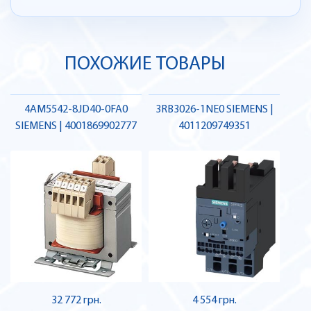
ПОХОЖИЕ ТОВАРЫ
4AM5542-8JD40-0FA0
3RB3026-1NE0 SIEMENS |
SIEMENS | 4001869902777
4011209749351
32 772 грн.
4 554 грн.