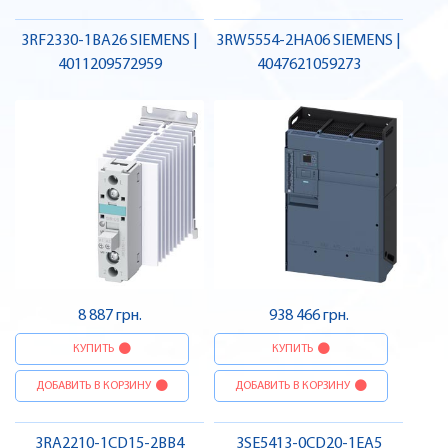
3RF2330-1BA26 SIEMENS |
3RW5554-2HA06 SIEMENS |
4011209572959
4047621059273
8 887 грн.
938 466 грн.
КУПИТЬ
КУПИТЬ
ДОБАВИТЬ В КОРЗИНУ
ДОБАВИТЬ В КОРЗИНУ
3RA2210-1CD15-2BB4
3SE5413-0CD20-1EA5