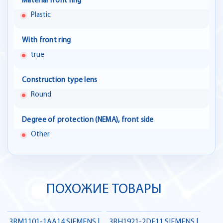
Material front ring
Plastic
With front ring
true
Construction type lens
Round
Degree of protection (NEMA), front side
Other
ПОХОЖИЕ ТОВАРЫ
3RM1101-1AA14 SIEMENS |
3RH1921-2DE11 SIEMENS |