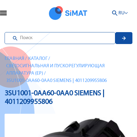
RU
ГЛАВНАЯ
/
КАТАЛОГ
/
СВЕТОСИГНАЛЬНАЯ И ПУСКОРЕГУЛИРУЮЩАЯ
АППАРАТУРА (EP)
/
3SU1001-0AA60-0AA0 SIEMENS | 4011209955806
3SU1001-0AA60-0AA0 SIEMENS |
4011209955806