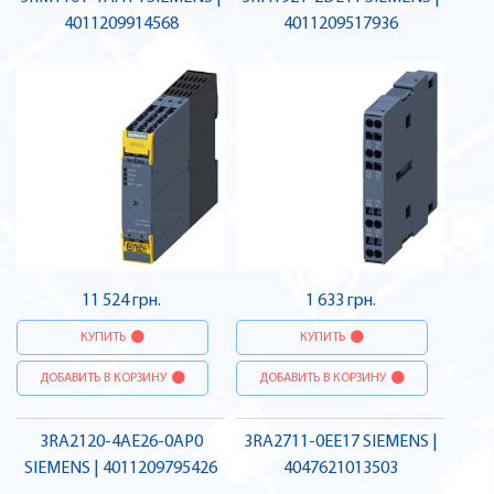
4011209914568
4011209517936
11 524 грн.
1 633 грн.
КУПИТЬ
КУПИТЬ
ДОБАВИТЬ В КОРЗИНУ
ДОБАВИТЬ В КОРЗИНУ
3RA2120-4AE26-0AP0
3RA2711-0EE17 SIEMENS |
SIEMENS | 4011209795426
4047621013503