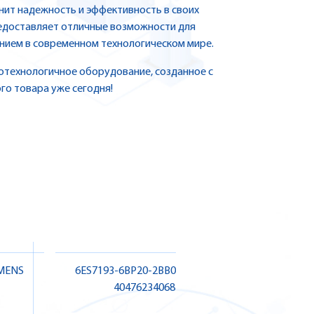
нит надежность и эффективность в своих
редоставляет отличные возможности для
нием в современном технологическом мире.
отехнологичное оборудование, созданное с
го товара уже сегодня!
EMENS
6ES7193-6BP20-2BB0 SIEMENS |
6AV635
4047623406822