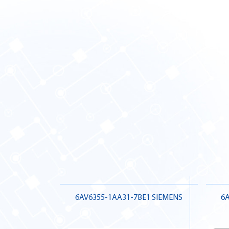
6AV6355-1AA31-7BE1 SIEMENS
6