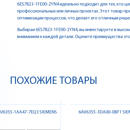
6ES7823-1FE00-2YN4 идеально подходит для тех, кто це
профессиональных или личных проектах. Этот товар п
оптимизации процессов, что делает его отличным реше
Выбирая 6ES7823-1FE00-2YN4, вы инвестируете в высок
вниманием к каждой детали. Оцените преимущества это
ПОХОЖИЕ ТОВАРЫ
AV6355-1AA47-7EQ3 SIEMENS
6AV6355-3DA00-0BF1 SI