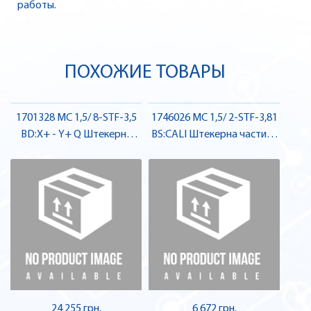
работы.
ПОХОЖИЕ ТОВАРЫ
1701328 MC 1,5/ 8-STF-3,5
1746026 MC 1,5/ 2-STF-3,81
BD:X+ - Y+ Q Штекерна
BS:CALI Штекерна частина
частина роз'єму , Pheonix
роз'єму , Pheonix Contact
Contact
24 255 грн.
6 672 грн.