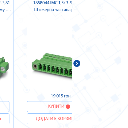
-3,81
1858044 IMC 1,5/ 3-STGF-3,81
1780354 
у ,
Штекерна частина роз'єму ,
Гніздова час
Pheonix Contact
ДОДА
19 015 грн.
КУПИТИ
ДОДАТИ В КОРЗИНУ