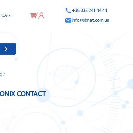
+38 032 241 44 44
UA
info@simat.com.ua
)
/
HEONIX CONTACT