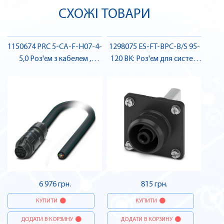
СХОЖІ ТОВАРИ
1150674 PRC 5-CA-F-H07-4-
1298075 ES-FT-BPC-B/S 95-
5,0 Роз'єм з кабелем ,
120 BK: Роз'єм для систем
Pheonix Contact
накопичення ерегії ,
Pheonix Contact
6 976 грн.
815 грн.
КУПИТИ
КУПИТИ
ДОДАТИ В КОРЗИНУ
ДОДАТИ В КОРЗИНУ