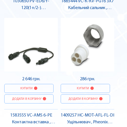
1030650 PV-ED6/Y-
1885444 VC-K-KV-PG16 3X7
120(1+/2-)
Кабельний сальник ,
Фотогальванічний Y-
Pheonix Contact
розгалужувач , Pheonix
Contact
2 646 грн.
286 грн.
КУПИТИ
КУПИТИ
ДОДАТИ В КОРЗИНУ
ДОДАТИ В КОРЗИНУ
1583555 VC-AMS 6-PE
1409257 HC-MOT-AFL-FL-DI
Контактна вставка ,
Ущільнювач , Pheonix