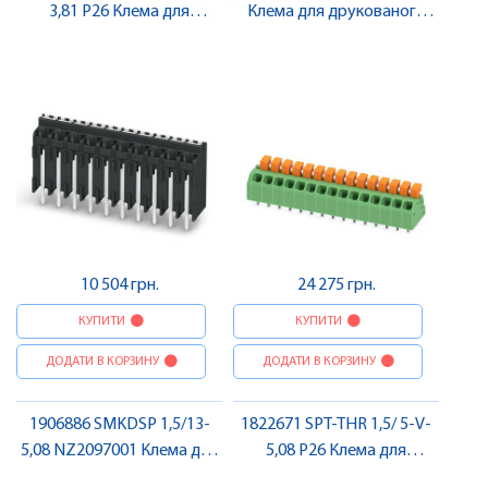
3,81 P26 Клема для
Клема для друкованого
друкованого монтажу ,
монтажу , Pheonix Contact
Pheonix Contact
10 504 грн.
24 275 грн.
КУПИТИ
КУПИТИ
ДОДАТИ В КОРЗИНУ
ДОДАТИ В КОРЗИНУ
1906886 SMKDSP 1,5/13-
1822671 SPT-THR 1,5/ 5-V-
5,08 NZ2097001 Клема для
5,08 P26 Клема для
друкованого монтажу ,
друкованого монтажу ,