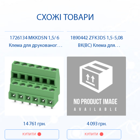
СХОЖІ ТОВАРИ
1726134 MKKDSN 1,5/ 6
1890442 ZFK3DS 1,5-5,08
Клема для друкованого
BK(BC) Клема для
монтажу , Pheonix Contact
друкованого монтажу ,
Pheonix Contact
14 761 грн.
4 093 грн.
КУПИТИ
КУПИТИ