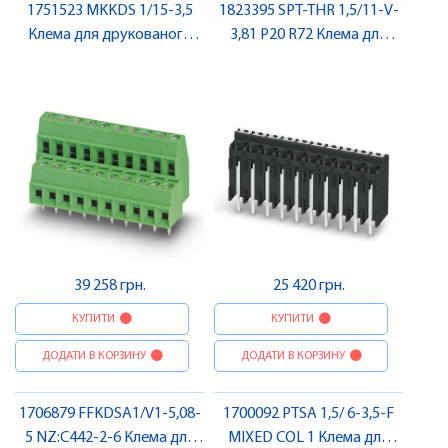
1751523 MKKDS 1/15-3,5
1823395 SPT-THR 1,5/11-V-
Клема для друкованого
3,81 P20 R72 Клема для
монтажу , Pheonix Contact
друкованого монтажу ,
Pheonix Contact
39 258 грн.
25 420 грн.
КУПИТИ
КУПИТИ
ДОДАТИ В КОРЗИНУ
ДОДАТИ В КОРЗИНУ
1706879 FFKDSA1/V1-5,08-
1700092 PTSA 1,5/ 6-3,5-F
5 NZ:C442-2-6 Клема для
MIXED COL 1 Клема для